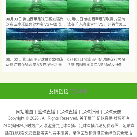
08月03日 佛山西甲足球联赛32强淘
08月03日 佛山西甲足球联赛32强淘
汰赛 三水乐民兴健力宝 VS 中国澳门
汰赛 广东客家青年 VS 广州英华思力
澳科精英 全场录像
U17 全场录像
08月02日 佛山西甲足球联赛32强淘
08月02日 佛山西甲足球联赛32强淘
汰赛 广东葆德澳美 VS 白坭兴龙 全场
汰赛 吉图省实青年 VS 德兢艾捷斯 全
录像
场录像
友情链接
足球直播
网站地图
篮球直播
足球直播
足球新闻
足球录像
Copyright © 2026 . All Rights Reserved. 关于我们
足球直播
版权所有
24直播网24小时为广大球迷提供足球直播、足球直播高清免费观看、足球直
播在线观看免费直播等实时赛事服务，录像回放和资讯完全绿色安全无插