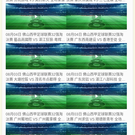
汰赛 贪玩游戏 VS 美的薪火 全场录像
汰赛 肇庆恒骏成 VS 三七互娱 全场录
像
08月04日 佛山西甲足球联赛32强淘
08月04日 佛山西甲足球联赛32强淘
汰赛 藝品高國際 VS 湛江狂狼·粵辉能
汰赛 广东西南建设 VS 香港圣徒 全场
源 全场录像
录像
08月03日 佛山西甲足球联赛32强淘
08月03日 佛山西甲足球联赛32强淘
汰赛 大塘控股 VS 茂名市点都得 全场
汰赛 广东凤铝 VS 湛江八部科技 全场
录像
录像
08月03日 佛山西甲足球联赛32强淘
08月03日 佛山西甲足球联赛32强淘
汰赛 广州蜀地红 VS 广州戴拿模 全场
汰赛 广州求信 VS 顺德新青年 全场录
录像
像