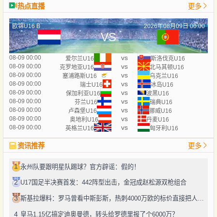
热点直播
更多
欧锦U16 B
2026年08月09日 00:00
VS
vs
08-09 00:00
爱尔兰U16
斯洛伐克U16
vs
08-09 00:00
克罗地亚U16
北马其顿U16
vs
08-09 00:00
塞浦路斯U16
乌克兰U16
vs
08-09 00:00
瑞士U16
冰岛U16
vs
08-09 00:00
保加利亚U16
波黑U16
vs
08-09 00:00
芬兰U16
瑞典U16
vs
08-09 00:00
卢森堡U16
挪威U16
vs
08-09 00:00
奥地利U16
丹麦U16
vs
08-09 00:00
英格兰U16
匈牙利U16
资讯推荐
更多
1
永州队要跟明星队踢球？官方辟谣：假的！
2
U17国足半决赛首发：442阵型出击，金冠成赵松源双枪组合
3
斯基拉爆料：罗马曾看中斯彭斯，热刺4000万欧的标价直接把人劝退了
4
皇马1.15亿搞定迪奥曼德，转头给罗德里报了个6000万？