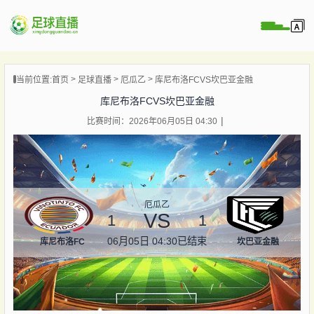
页
当前位置:
首页
足球直播
厄瓜乙
库尼布洛FCVS坎巴亚金融
直播
库尼布洛FCVS坎巴亚金融
直播
比赛时间：2026年06月05日 04:30
录像
新闻
厄瓜乙
VS
1
1
06月05日 04:30
已结束
库尼布洛FC
坎巴亚金融