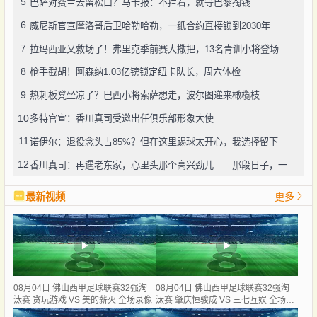
5
巴萨对费兰去留松口？马卡报：不拦着，就等巴黎掏钱
6
威尼斯官宣摩洛哥后卫哈勒哈勒，一纸合约直接锁到2030年
7
拉玛西亚又救场了！弗里克季前赛大撒把，13名青训小将登场
8
枪手截胡！阿森纳1.03亿镑锁定纽卡队长，周六体检
9
热刺板凳坐凉了？巴西小将索萨想走，波尔图递来橄榄枝
10
多特官宣：香川真司受邀出任俱乐部形象大使
11
诺伊尔：退役念头占85%？但在这里踢球太开心，我选择留下
12
香川真司：再遇老东家，心里头那个高兴劲儿——那段日子，一辈子忘不了
最新视频
更多
08月04日 佛山西甲足球联赛32强淘
08月04日 佛山西甲足球联赛32强淘
汰赛 贪玩游戏 VS 美的薪火 全场录像
汰赛 肇庆恒骏成 VS 三七互娱 全场录
像