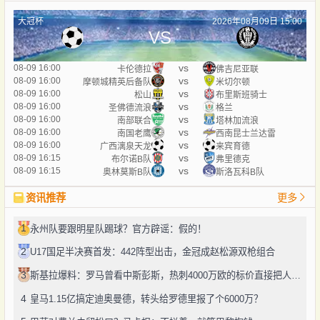
大冠杯
2026年08月09日 15:00
VS
vs
08-09 16:00
卡伦德拉
佛吉尼亚联
vs
08-09 16:00
摩顿城精英后备队
米切尔顿
vs
08-09 16:00
松山
布里斯班骑士
vs
08-09 16:00
圣佛德流浪
格兰
vs
08-09 16:00
南部联合
塔林加流浪
vs
08-09 16:00
南国老鹰
西南昆士兰达雷
vs
08-09 16:00
广西漓泉天龙
来宾育德
vs
08-09 16:15
布尔诺B队
弗里德克
vs
08-09 16:15
奥林莫斯B队
斯洛瓦科B队
资讯推荐
更多
1
永州队要跟明星队踢球？官方辟谣：假的！
2
U17国足半决赛首发：442阵型出击，金冠成赵松源双枪组合
3
斯基拉爆料：罗马曾看中斯彭斯，热刺4000万欧的标价直接把人劝退了
4
皇马1.15亿搞定迪奥曼德，转头给罗德里报了个6000万？