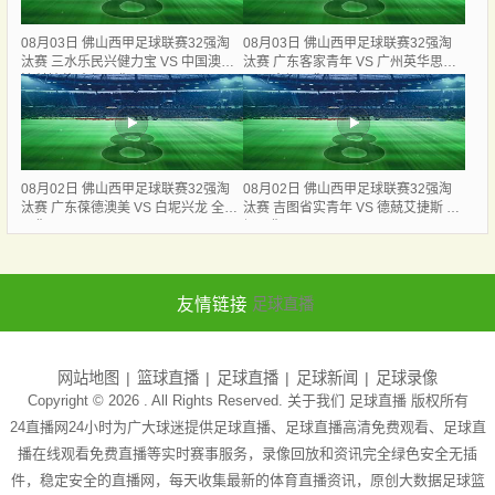
08月03日 佛山西甲足球联赛32强淘
08月03日 佛山西甲足球联赛32强淘
汰赛 三水乐民兴健力宝 VS 中国澳门
汰赛 广东客家青年 VS 广州英华思力
澳科精英 全场录像
U17 全场录像
08月02日 佛山西甲足球联赛32强淘
08月02日 佛山西甲足球联赛32强淘
汰赛 广东葆德澳美 VS 白坭兴龙 全场
汰赛 吉图省实青年 VS 德兢艾捷斯 全
录像
场录像
友情链接
足球直播
网站地图
篮球直播
足球直播
足球新闻
足球录像
Copyright © 2026 . All Rights Reserved. 关于我们
足球直播
版权所有
24直播网24小时为广大球迷提供足球直播、足球直播高清免费观看、足球直
播在线观看免费直播等实时赛事服务，录像回放和资讯完全绿色安全无插
件，稳定安全的直播网，每天收集最新的体育直播资讯，原创大数据足球篮