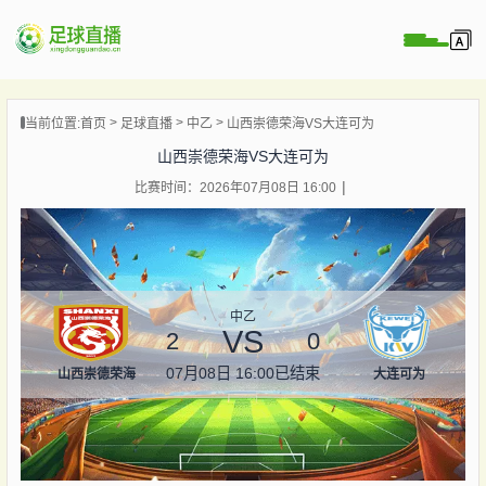
页
当前位置:
首页
足球直播
中乙
山西崇德荣海VS大连可为
直播
山西崇德荣海VS大连可为
直播
比赛时间：2026年07月08日 16:00
录像
新闻
中乙
VS
2
0
07月08日 16:00
已结束
山西崇德荣海
大连可为