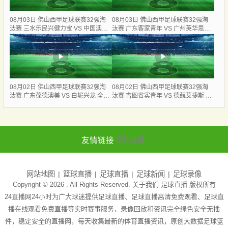
08月03日 佛山西甲足球联赛32强淘
08月03日 佛山西甲足球联赛32强淘
汰赛 三水乐民兴健力宝 VS 中国澳门
汰赛 广东客家青年 VS 广州英华思力
澳科精英 全场录像
U17 全场录像
08月02日 佛山西甲足球联赛32强淘
08月02日 佛山西甲足球联赛32强淘
汰赛 广东葆德澳美 VS 白坭兴龙 全场
汰赛 吉图省实青年 VS 德兢艾捷斯 全
录像
场录像
友情链接
足球直播
网站地图
篮球直播
足球直播
足球新闻
足球录像
Copyright © 2026 . All Rights Reserved. 关于我们
足球直播
版权所有
24直播网24小时为广大球迷提供足球直播、足球直播高清免费观看、足球直
播在线观看免费直播等实时赛事服务，录像回放和资讯完全绿色安全无插
件，稳定安全的直播网，每天收集最新的体育直播资讯，原创大数据足球篮