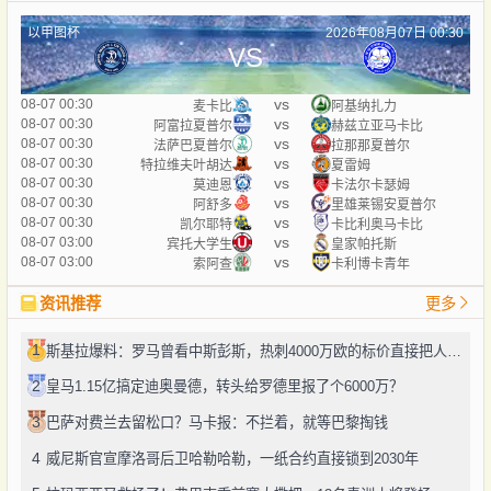
以甲图杯
2026年08月07日 00:30
VS
vs
08-07 00:30
麦卡比
阿基纳扎力
vs
08-07 00:30
阿富拉夏普尔
赫兹立亚马卡比
vs
08-07 00:30
法萨巴夏普尔
拉那那夏普尔
vs
08-07 00:30
特拉维夫叶胡达
夏雷姆
vs
08-07 00:30
莫迪恩
卡法尔卡瑟姆
vs
08-07 00:30
阿舒多
里雄莱锡安夏普尔
vs
08-07 00:30
凯尔耶特
卡比利奥马卡比
vs
08-07 03:00
宾托大学生
皇家帕托斯
vs
08-07 03:00
索阿查
卡利博卡青年
资讯推荐
更多
1
斯基拉爆料：罗马曾看中斯彭斯，热刺4000万欧的标价直接把人劝退了
2
皇马1.15亿搞定迪奥曼德，转头给罗德里报了个6000万？
3
巴萨对费兰去留松口？马卡报：不拦着，就等巴黎掏钱
4
威尼斯官宣摩洛哥后卫哈勒哈勒，一纸合约直接锁到2030年