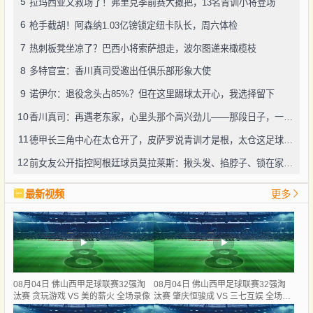
5
拉玛西亚又救场了！弗里克季前赛大撒把，13名青训小将登场
6
枪手截胡！阿森纳1.03亿镑锁定纽卡队长，周六体检
7
热刺板凳坐凉了？巴西小将索萨想走，波尔图递来橄榄枝
8
多特官宣：香川真司受邀出任俱乐部形象大使
9
诺伊尔：退役念头占85%？但在这里踢球太开心，我选择留下
10
香川真司：再遇老东家，心里头那个高兴劲儿——那段日子，一辈子忘不了
11
德甲长三角中心在太仓开了，皮萨罗说青训才是根，太仓这足球味儿还真不赖
12
前女友公开指控阿根廷球员莫拉莱斯：揪头发、掐脖子、锁在家中，还威胁“别想活着下车”
最新视频
更多
08月04日 佛山西甲足球联赛32强淘
08月04日 佛山西甲足球联赛32强淘
汰赛 贪玩游戏 VS 美的薪火 全场录像
汰赛 肇庆恒骏成 VS 三七互娱 全场录
像