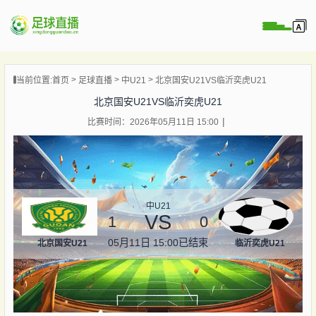
页
当前位置:
首页
足球直播
中U21
北京国安U21VS临沂奕虎U21
直播
北京国安U21VS临沂奕虎U21
直播
比赛时间：2026年05月11日 15:00
录像
新闻
中U21
VS
1
0
05月11日 15:00
已结束
北京国安U21
临沂奕虎U21