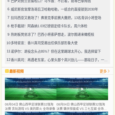
5
巴萨对费兰去留松口？马卡报：不拦着，就等巴黎掏钱
6
威尼斯官宣摩洛哥后卫哈勒哈勒，一纸合约直接锁到2030年
7
拉玛西亚又救场了！弗里克季前赛大撒把，13名青训小将登场
8
枪手截胡！阿森纳1.03亿镑锁定纽卡队长，周六体检
9
热刺板凳坐凉了？巴西小将索萨想走，波尔图递来橄榄枝
10
多特官宣：香川真司受邀出任俱乐部形象大使
11
诺伊尔：退役念头占85%？但在这里踢球太开心，我选择留下
12
香川真司：再遇老东家，心里头那个高兴劲儿——那段日子，一辈子忘不了
最新视频
更多
08月04日 佛山西甲足球联赛32强淘
08月04日 佛山西甲足球联赛32强淘
汰赛 贪玩游戏 VS 美的薪火 全场录像
汰赛 肇庆恒骏成 VS 三七互娱 全场录
像