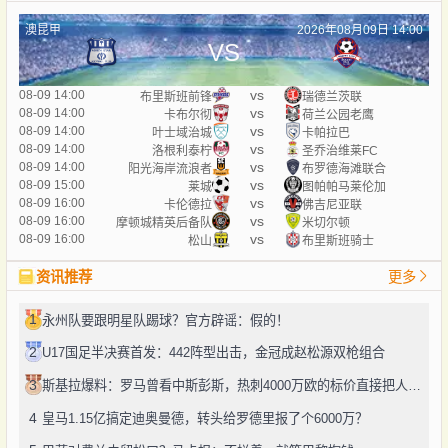
澳昆甲
2026年08月09日 14:00
VS
vs
08-09 14:00
布里斯班前锋
瑞德兰茨联
vs
08-09 14:00
卡布尔彻
荷兰公园老鹰
vs
08-09 14:00
叶士域治城
卡帕拉巴
vs
08-09 14:00
洛根利泰柠
圣乔治维莱FC
vs
08-09 14:00
阳光海岸流浪者
布罗德海滩联合
vs
08-09 15:00
莱城
图帕帕马莱伦加
vs
08-09 16:00
卡伦德拉
佛吉尼亚联
vs
08-09 16:00
摩顿城精英后备队
米切尔顿
vs
08-09 16:00
松山
布里斯班骑士
资讯推荐
更多
1
永州队要跟明星队踢球？官方辟谣：假的！
2
U17国足半决赛首发：442阵型出击，金冠成赵松源双枪组合
3
斯基拉爆料：罗马曾看中斯彭斯，热刺4000万欧的标价直接把人劝退了
4
皇马1.15亿搞定迪奥曼德，转头给罗德里报了个6000万？