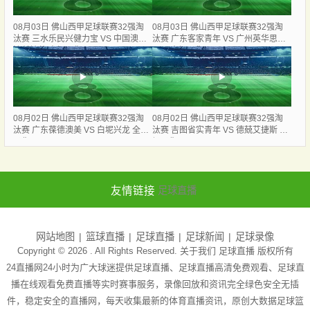
08月03日 佛山西甲足球联赛32强淘
08月03日 佛山西甲足球联赛32强淘
汰赛 三水乐民兴健力宝 VS 中国澳门
汰赛 广东客家青年 VS 广州英华思力
澳科精英 全场录像
U17 全场录像
08月02日 佛山西甲足球联赛32强淘
08月02日 佛山西甲足球联赛32强淘
汰赛 广东葆德澳美 VS 白坭兴龙 全场
汰赛 吉图省实青年 VS 德兢艾捷斯 全
录像
场录像
友情链接
足球直播
网站地图
篮球直播
足球直播
足球新闻
足球录像
Copyright © 2026 . All Rights Reserved. 关于我们
足球直播
版权所有
24直播网24小时为广大球迷提供足球直播、足球直播高清免费观看、足球直
播在线观看免费直播等实时赛事服务，录像回放和资讯完全绿色安全无插
件，稳定安全的直播网，每天收集最新的体育直播资讯，原创大数据足球篮