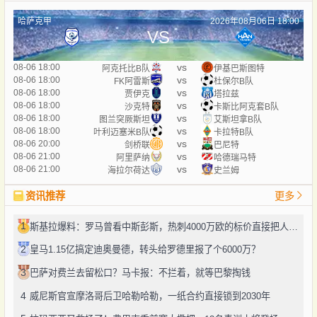
哈萨克甲
2026年08月06日 18:00
VS
vs
08-06 18:00
阿克托比B队
伊基巴斯图特
vs
08-06 18:00
FK阿雷斯
杜保尔B队
vs
08-06 18:00
贾伊克
塔拉兹
vs
08-06 18:00
沙克特
卡斯比阿克套B队
vs
08-06 18:00
图兰突厥斯坦
艾斯坦拿B队
vs
08-06 18:00
叶利迈塞米B队
卡拉特B队
vs
08-06 20:00
剑桥联
巴尼特
vs
08-06 21:00
阿里萨纳
哈德瑞马特
vs
08-06 21:00
海拉尔荷达
史兰姆
资讯推荐
更多
1
斯基拉爆料：罗马曾看中斯彭斯，热刺4000万欧的标价直接把人劝退了
2
皇马1.15亿搞定迪奥曼德，转头给罗德里报了个6000万？
3
巴萨对费兰去留松口？马卡报：不拦着，就等巴黎掏钱
4
威尼斯官宣摩洛哥后卫哈勒哈勒，一纸合约直接锁到2030年