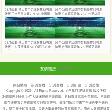
08月03日 佛山西甲足球联赛32强淘
08月03日 佛山西甲足球联赛32强淘
汰赛 三水乐民兴健力宝 VS 中国澳门
汰赛 广东客家青年 VS 广州英华思力
澳科精英 全场录像
U17 全场录像
08月02日 佛山西甲足球联赛32强淘
08月02日 佛山西甲足球联赛32强淘
汰赛 广东葆德澳美 VS 白坭兴龙 全场
汰赛 吉图省实青年 VS 德兢艾捷斯 全
录像
场录像
友情链接
足球直播
网站地图
篮球直播
足球直播
足球新闻
足球录像
Copyright © 2026 . All Rights Reserved. 关于我们
足球直播
版权所有
24直播网24小时为广大球迷提供足球直播、足球直播高清免费观看、足球直
播在线观看免费直播等实时赛事服务，录像回放和资讯完全绿色安全无插
件，稳定安全的直播网，每天收集最新的体育直播资讯，原创大数据足球篮