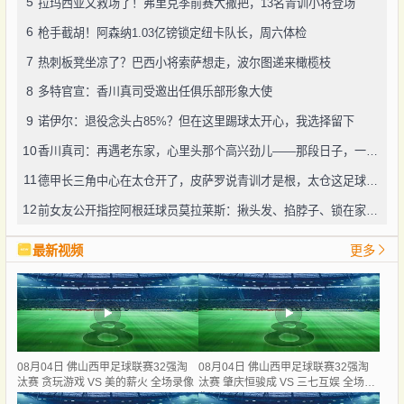
5
拉玛西亚又救场了！弗里克季前赛大撒把，13名青训小将登场
6
枪手截胡！阿森纳1.03亿镑锁定纽卡队长，周六体检
7
热刺板凳坐凉了？巴西小将索萨想走，波尔图递来橄榄枝
8
多特官宣：香川真司受邀出任俱乐部形象大使
9
诺伊尔：退役念头占85%？但在这里踢球太开心，我选择留下
10
香川真司：再遇老东家，心里头那个高兴劲儿——那段日子，一辈子忘不了
11
德甲长三角中心在太仓开了，皮萨罗说青训才是根，太仓这足球味儿还真不赖
12
前女友公开指控阿根廷球员莫拉莱斯：揪头发、掐脖子、锁在家中，还威胁“别想活着下车”
最新视频
更多
08月04日 佛山西甲足球联赛32强淘
08月04日 佛山西甲足球联赛32强淘
汰赛 贪玩游戏 VS 美的薪火 全场录像
汰赛 肇庆恒骏成 VS 三七互娱 全场录
像