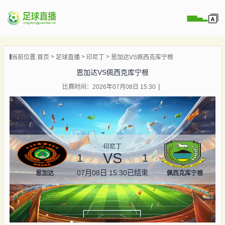
页
当前位置:
首页
足球直播
印尼丁
恩加达VS佩西克库宁根
直播
恩加达VS佩西克库宁根
直播
比赛时间：2026年07月08日 15:30
录像
新闻
印尼丁
VS
1
1
07月08日 15:30
已结束
恩加达
佩西克库宁根