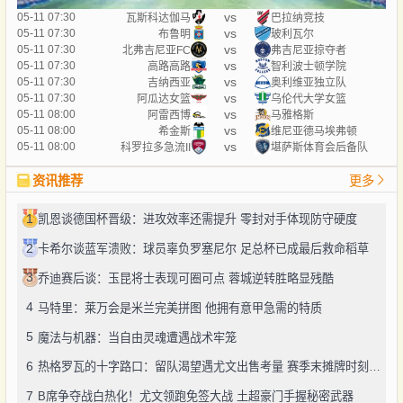
vs
05-11 07:30
瓦斯科达伽马
巴拉纳竞技
vs
05-11 07:30
布鲁明
玻利瓦尔
vs
05-11 07:30
北弗吉尼亚FC
弗吉尼亚掠夺者
vs
05-11 07:30
高路高路
智利波士顿学院
vs
05-11 07:30
吉纳西亚
奥利维亚独立队
vs
05-11 07:30
阿瓜达女篮
乌伦代大学女篮
vs
05-11 08:00
阿雷西博
马雅格斯
vs
05-11 08:00
希金斯
维尼亚德马埃弗顿
vs
05-11 08:00
科罗拉多急流II
堪萨斯体育会后备队
资讯推荐
更多
1
凯恩谈德国杯晋级：进攻效率还需提升 零封对手体现防守硬度
2
卡希尔谈蓝军溃败：球员辜负罗塞尼尔 足总杯已成最后救命稻草
3
乔迪赛后谈：玉昆将士表现可圈可点 蓉城逆转胜略显残酷
4
马特里：莱万会是米兰完美拼图 他拥有意甲急需的特质
5
魔法与机器：当自由灵魂遭遇战术牢笼
6
热格罗瓦的十字路口：留队渴望遇尤文出售考量 赛季末摊牌时刻将至
7
B席争夺战白热化！尤文领跑免签大战 土超豪门手握秘密武器