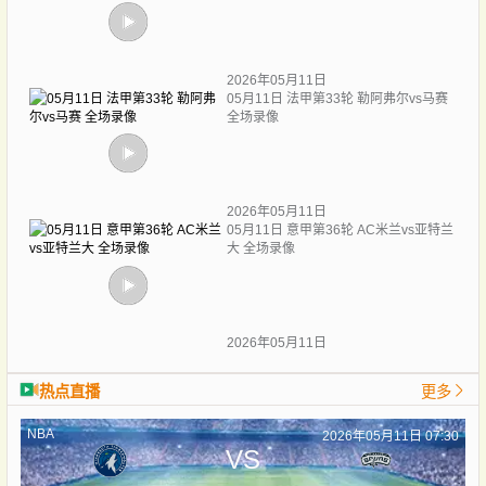
2026年05月11日
05月11日 法甲第33轮 勒阿弗尔vs马赛
全场录像
2026年05月11日
05月11日 意甲第36轮 AC米兰vs亚特兰
大 全场录像
2026年05月11日
热点直播
更多
NBA
2026年05月11日 07:30
VS