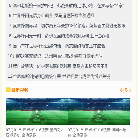
5
温州老板娘千里护杯记：七战全胜的足球小将，在罗马有个"家"
6
世界杯闪光后身价飙升 罗马追逐萨默维尔遇阻
7
夏窗烽烟再起：切尔西五年豪掷18亿领跑，英超霸主烧钱无极限
8
世界杯闪光一刻：萨伊瓦里的致命挑射为何让拜仁心动
9
当马宁在世界杯说出那句话，范志毅的预言正在应验
10
川超决赛双城记：达州南充生死战 绵阳自贡龙虎斗
11
拜仁放狠话：5亿都别想碰奥利塞 皇马连条腿都买不到
12
维尼修斯剑指姆巴佩级年薪 世界杯舞台成续约博弈关键
最新视频
更多
07月01日 世界杯1/16决赛 墨西哥vs
07月01日 世界杯1/16决赛 法国vs瑞
厄瓜多尔 全场录像
典 全场录像