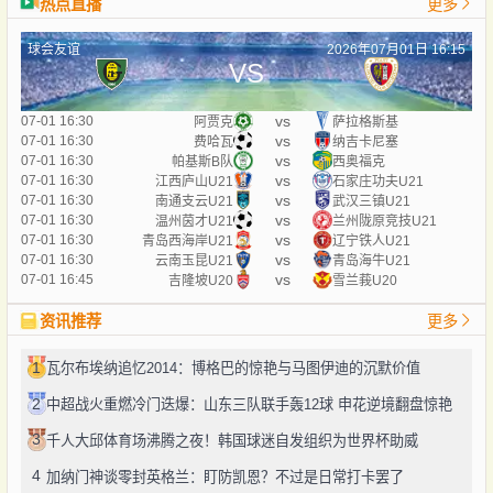
热点直播
更多
球会友谊
2026年07月01日 16:15
VS
vs
07-01 16:30
阿贾克
萨拉格斯基
vs
07-01 16:30
费哈瓦
纳吉卡尼塞
vs
07-01 16:30
帕基斯B队
西奥福克
vs
07-01 16:30
江西庐山U21
石家庄功夫U21
vs
07-01 16:30
南通支云U21
武汉三镇U21
vs
07-01 16:30
温州茵才U21
兰州陇原竞技U21
vs
07-01 16:30
青岛西海岸U21
辽宁铁人U21
vs
07-01 16:30
云南玉昆U21
青岛海牛U21
vs
07-01 16:45
吉隆坡U20
雪兰莪U20
资讯推荐
更多
1
瓦尔布埃纳追忆2014：博格巴的惊艳与马图伊迪的沉默价值
2
中超战火重燃冷门迭爆：山东三队联手轰12球 申花逆境翻盘惊艳
3
千人大邱体育场沸腾之夜！韩国球迷自发组织为世界杯助威
4
加纳门神谈零封英格兰：盯防凯恩？不过是日常打卡罢了