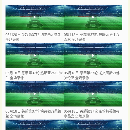
05月20日 英超第37轮 切尔西vs热刺
05月18日 英超第37轮 曼联vs诺丁汉
全场录像
森林 全场录像
05月18日 意甲第37轮 热那亚vsAC米
05月18日 意甲第37轮 尤文图斯vs佛
兰 全场录像
罗伦萨 全场录像
05月18日 英超第37轮 埃弗顿vs桑德
05月18日 英超第37轮 布伦特福德vs
兰 全场录像
水晶宫 全场录像