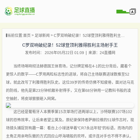
页
当前位置:
首页
足球新闻
C罗双响破纪录！52球登顶利雅得胜利主场射手王
直播
C罗双响破纪录！52球登顶利雅得胜利主场射手王
直播
发布时间： 2026年05月22日 01:09
来源：24直播网
录像
新闻
当终场哨响彻法赫德国王体育场，记分牌定格在4-1的比分背后，藏着个
更惊人的数字——C罗用两粒标志性的进球，将自己主场联赛进球数推至52
球，就此改写了利雅得胜利队史。这位39岁的传奇仿佛不知疲倦，面对达马克
的防线，他先是第23分钟机敏补射得手，又在第68分钟用一记教科书般的凌
空抽射，将皮球狠狠砸入网窝。
这已经是葡萄牙人本赛季第15次单场打进两球以上，沙特联赛107场102
球的恐怖效率，让后来者望尘莫及。原纪录保持者萨赫拉维的51球作古时，现
场镜头捕捉到有趣一幕：看台上小球迷举着"CR7永远年轻"的标语，而场内的
主角正用亲吻队徽的方式回应山呼海啸般的欢呼。或许连对手也不得不承认，