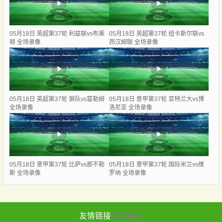
05月18日 英超第37轮 利兹联vs布莱
05月18日 英超第37轮 纽卡斯尔联vs
顿 全场录像
西汉姆联 全场录像
05月18日 英超第37轮 狼队vs富勒姆
05月18日 意甲第37轮 亚特兰大vs博
全场录像
洛尼亚 全场录像
05月18日 意甲第37轮 比萨vs那不勒
05月18日 意甲第37轮 国际米兰vs维
斯 全场录像
罗纳 全场录像
友情链接
足球直播