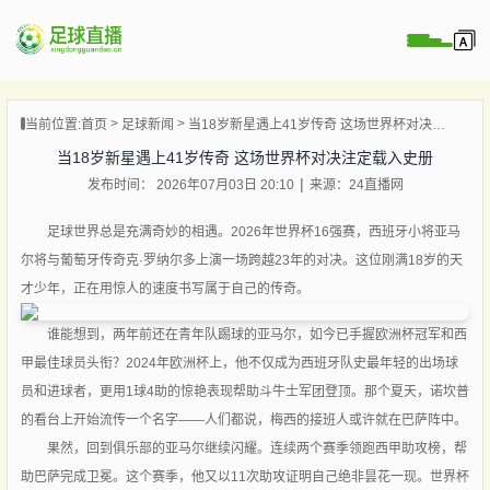
页
当前位置:
首页
足球新闻
当18岁新星遇上41岁传奇 这场世界杯对决注定载入史册
直播
当18岁新星遇上41岁传奇 这场世界杯对决注定载入史册
直播
发布时间： 2026年07月03日 20:10
来源：24直播网
录像
新闻
足球世界总是充满奇妙的相遇。2026年世界杯16强赛，西班牙小将亚马
尔将与葡萄牙传奇克·罗纳尔多上演一场跨越23年的对决。这位刚满18岁的天
才少年，正在用惊人的速度书写属于自己的传奇。
谁能想到，两年前还在青年队踢球的亚马尔，如今已手握欧洲杯冠军和西
甲最佳球员头衔？2024年欧洲杯上，他不仅成为西班牙队史最年轻的出场球
员和进球者，更用1球4助的惊艳表现帮助斗牛士军团登顶。那个夏天，诺坎普
的看台上开始流传一个名字——人们都说，梅西的接班人或许就在巴萨阵中。
果然，回到俱乐部的亚马尔继续闪耀。连续两个赛季领跑西甲助攻榜，帮
助巴萨完成卫冕。这个赛季，他又以11次助攻证明自己绝非昙花一现。世界杯