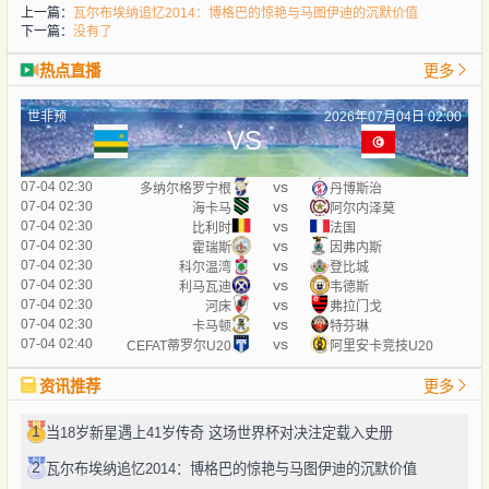
上一篇：
瓦尔布埃纳追忆2014：博格巴的惊艳与马图伊迪的沉默价值
下一篇：
没有了
热点直播
更多
世非预
2026年07月04日 02:00
VS
vs
07-04 02:30
多纳尔格罗宁根
丹博斯治
vs
07-04 02:30
海卡马
阿尔内泽莫
vs
07-04 02:30
比利时
法国
vs
07-04 02:30
霍瑞斯
因弗内斯
vs
07-04 02:30
科尔温湾
登比城
vs
07-04 02:30
利马瓦迪
韦德斯
vs
07-04 02:30
河床
弗拉门戈
vs
07-04 02:30
卡马顿
特芬琳
vs
07-04 02:40
CEFAT蒂罗尔U20
阿里安卡竞技U20
资讯推荐
更多
1
当18岁新星遇上41岁传奇 这场世界杯对决注定载入史册
2
瓦尔布埃纳追忆2014：博格巴的惊艳与马图伊迪的沉默价值