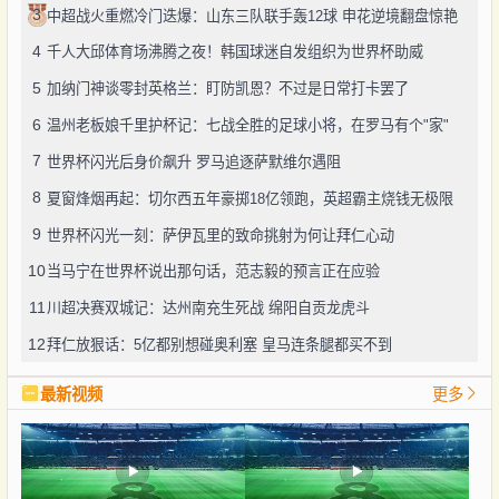
3
中超战火重燃冷门迭爆：山东三队联手轰12球 申花逆境翻盘惊艳
4
千人大邱体育场沸腾之夜！韩国球迷自发组织为世界杯助威
5
加纳门神谈零封英格兰：盯防凯恩？不过是日常打卡罢了
6
温州老板娘千里护杯记：七战全胜的足球小将，在罗马有个"家"
7
世界杯闪光后身价飙升 罗马追逐萨默维尔遇阻
8
夏窗烽烟再起：切尔西五年豪掷18亿领跑，英超霸主烧钱无极限
9
世界杯闪光一刻：萨伊瓦里的致命挑射为何让拜仁心动
10
当马宁在世界杯说出那句话，范志毅的预言正在应验
11
川超决赛双城记：达州南充生死战 绵阳自贡龙虎斗
12
拜仁放狠话：5亿都别想碰奥利塞 皇马连条腿都买不到
最新视频
更多