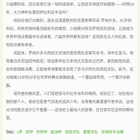
小组赛阶段，四次首发打进一球的成绩单，让西班牙球迷开始憧憬——时隔16
年，大力神杯会重回伊比利亚半岛吗？
但站在他们对面的，是永远渴望胜利的克里斯蒂亚诺·罗纳尔多。41岁的
年纪，却依然保持着顶级射手的嗅觉。小组赛对阵克罗地亚的进球，让他成为
世界杯淘汰赛最年长进球者。六届世界杯都有进球？这项前无古人的纪录，恐
怕后也难有来者。
说起来，罗纳尔多与西班牙足球的恩怨情仇足够写本书。当年在皇马，他
带着白衣军团四夺欧冠；转战意甲后又率领尤文阻击过巴萨。更戏剧性的是，
去年欧国联决赛，正是他率领葡萄牙击败了亚马尔所在的西班牙队。如今，这
对相差23岁的对手在世界杯舞台狭路相逢，一个要延续传奇，一个要开创新
篇。
诺坎普的晚风里，人们常把亚马尔比作当年的梅西。但别忘了，站在他对
面的那个人，曾经也是意气风发的追风少年。当青春风暴遭遇不老传说，这场
对决的胜负或许已不重要——足球史上最动人的故事，往往就写在这样的瞬间
里。
TAG：
c罗
西甲
世界杯
欧洲杯
西班牙队
葡萄牙队
世俱杯半决赛