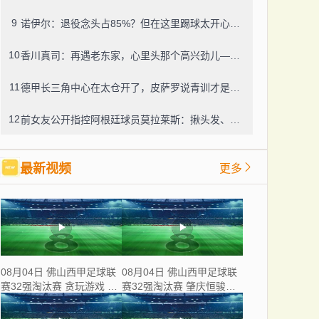
9
诺伊尔：退役念头占85%？但在这里踢球太开心，我选择留下
10
香川真司：再遇老东家，心里头那个高兴劲儿——那段日子，一辈子忘不了
11
德甲长三角中心在太仓开了，皮萨罗说青训才是根，太仓这足球味儿还真不赖
12
前女友公开指控阿根廷球员莫拉莱斯：揪头发、掐脖子、锁在家中，还威胁“别想活着下车”
最新视频
更多
08月04日 佛山西甲足球联
08月04日 佛山西甲足球联
赛32强淘汰赛 贪玩游戏 VS
赛32强淘汰赛 肇庆恒骏成
美的薪火 全场录像
VS 三七互娱 全场录像