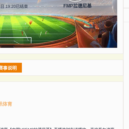
FMP拉德尼基
日 19:20
已结束
赛事说明
讯体育