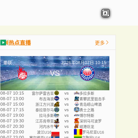
热点直播
更多
墨联
2026年08月07日 10:15
VS
08-07 10:15
vs
富尔萨雷吉亚
多拉多斯
08-07 13:00
vs
布吉海浪
素攀武里狙击手
08-07 15:00
vs
浙江方兴渡
青岛崂山啤酒
08-07 17:15
vs
泰拉菲尔马
勇士之路
08-07 19:00
vs
拉马多斯
博尔特斯
08-07 19:30
vs
江苏肯帝亚
深圳马可波罗
08-07 20:30
vs
河内水牛
岘港巨龙
08-07 23:00
vs
波兰U16
罗马尼亚U16
08-07 23:00
vs
塞尔维亚U16
立陶宛U16