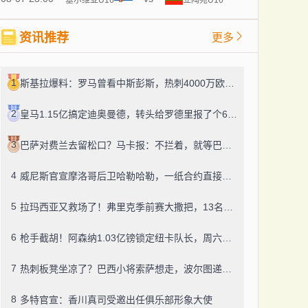
资讯推荐
更多
1
斯基拉爆料：罗马曾看中斯彭斯，热刺4000万欧的标价直接把人劝退了
2
皇马1.15亿搞定迪奥曼德，转头给罗德里报了个6000万？
3
巴萨对费兰去留松口？马卡报：不拦着，就等巴黎掏钱
4
威尼斯官宣摩洛哥后卫哈勒哈勒，一纸合约直接锁到2030年
5
拉玛西亚又救场了！弗里克季前赛大撒把，13名青训小将登场
6
枪手截胡！阿森纳1.03亿镑锁定纽卡队长，周六体检
7
热刺板凳坐凉了？巴西小将索萨想走，波尔图递来橄榄枝
8
多特官宣：香川真司受邀出任俱乐部形象大使