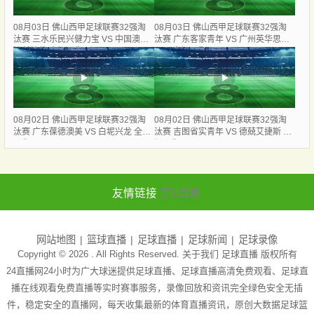
08月03日 佛山西甲足球联赛32强淘
08月03日 佛山西甲足球联赛32强淘
汰赛 三水乐民兴健力宝 VS 中国澳门
汰赛 广东客家青年 VS 广州英华思力
澳科精英 全场录像
U17 全场录像
08月02日 佛山西甲足球联赛32强淘
08月02日 佛山西甲足球联赛32强淘
汰赛 广东葆德澳美 VS 白坭兴龙 全场
汰赛 吉图省实青年 VS 德兢艾捷斯 全
录像
场录像
友情链接
足球直播
网站地图
篮球直播
足球直播
足球新闻
足球录像
Copyright © 2026 . All Rights Reserved. 关于我们
足球直播
版权所有
24直播网24小时为广大球迷提供足球直播、足球直播高清免费观看、足球直
播在线观看免费直播等实时赛事服务，录像回放和资讯完全绿色安全无插
件，稳定安全的直播网，每天收集最新的体育直播资讯，原创大数据足球篮