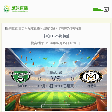
页
当前位置:
首页
足球直播
澳威北超
卡帕FCVS梅特兰
直播
卡帕FCVS梅特兰
直播
比赛时间：2026年07月15日 18:00
录像
新闻
澳威北超
VS
0
0
07月15日 18:00
已结束
卡帕FC
梅特兰