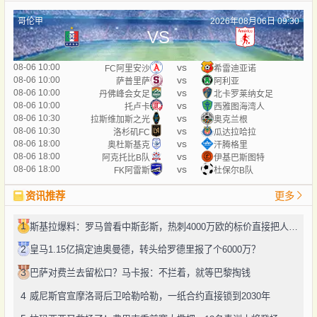
哥伦甲
2026年08月06日 09:30
VS
vs
08-06 10:00
FC阿里安沙
希雷迪亚诺
vs
08-06 10:00
萨普里萨
阿利亚
vs
08-06 10:00
丹佛峰会女足
北卡罗莱纳女足
vs
08-06 10:00
托卢卡
西雅图海湾人
vs
08-06 10:30
拉斯维加斯之光
奥克兰根
vs
08-06 10:30
洛杉矶FC
瓜达拉哈拉
vs
08-06 18:00
奥杜斯基克
汗腾格里
vs
08-06 18:00
阿克托比B队
伊基巴斯图特
vs
08-06 18:00
FK阿雷斯
杜保尔B队
资讯推荐
更多
1
斯基拉爆料：罗马曾看中斯彭斯，热刺4000万欧的标价直接把人劝退了
2
皇马1.15亿搞定迪奥曼德，转头给罗德里报了个6000万？
3
巴萨对费兰去留松口？马卡报：不拦着，就等巴黎掏钱
4
威尼斯官宣摩洛哥后卫哈勒哈勒，一纸合约直接锁到2030年