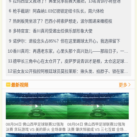
5
拉玛西亚又救场了！弗里克季前赛大撒把，13名青训小将登场
6
枪手截胡！阿森纳1.03亿镑锁定纽卡队长，周六体检
7
热刺板凳坐凉了？巴西小将索萨想走，波尔图递来橄榄枝
8
多特官宣：香川真司受邀出任俱乐部形象大使
9
诺伊尔：退役念头占85%？但在这里踢球太开心，我选择留下
10
香川真司：再遇老东家，心里头那个高兴劲儿——那段日子，一辈子忘不了
11
德甲长三角中心在太仓开了，皮萨罗说青训才是根，太仓这足球味儿还真不赖
12
前女友公开指控阿根廷球员莫拉莱斯：揪头发、掐脖子、锁在家中，还威胁“别想活着下车”
最新视频
更多
08月04日 佛山西甲足球联赛32强淘
08月04日 佛山西甲足球联赛32强淘
汰赛 贪玩游戏 VS 美的薪火 全场录像
汰赛 肇庆恒骏成 VS 三七互娱 全场录
像