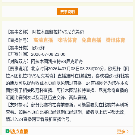
赛事说明
【赛事名称】
阿拉木图凯拉特VS尼克希奇
高清直播
咪咕体育
免费直播
腾讯体育
【直播信号】
【赛事分类】
欧冠杯
【开赛时间】2026-07-08 23:00
【对阵双方】
阿拉木图凯拉特VS尼克希奇
【赛事说明】北京时间2026年07月08日08 23时00分，欧冠杯【阿
拉木图凯拉特VS尼克希奇】直播准时在线播放，喜欢看欧冠杯比赛
的朋友可以提前收藏本页面以免错过直播。24直播网还为您在本页
面索引了相关欧冠杯直播、阿拉木图凯拉特直播、尼克希奇直播的
近期比赛列表以及两队历史交锋、两队赛程。
【友好提示】部分比赛将在赛前更新，可能需要您在比赛前再刷新
查看。如果本页面比赛已经过期已经过期，或者以上信号都无效，
请进入24直播网查看最新直播信号。
热点直播
更多