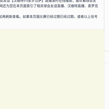
0分，球会友谊【汉维特VS索罗克萨】直播准时在线播放，喜欢看球会友
播网还为您在本页面索引了相关球会友谊直播、汉维特直播、索罗克
前再刷新查看。如果本页面比赛已经过期已经过期，或者以上信号