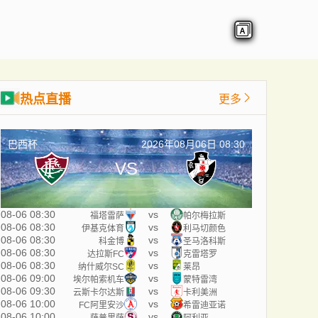
热点直播
更多
巴西杯
2026年08月06日 08:30
VS
08-06 08:30
vs
福塔雷萨
帕尔梅拉斯
08-06 08:30
vs
伊基克体育
利马切颜色
08-06 08:30
vs
科金博
圣马洛科斯
08-06 08:30
vs
达拉斯FC
克雷塔罗
08-06 08:30
vs
纳什威尔SC
莱昂
08-06 09:00
vs
埃尔帕索机车
蒙特雷湾
08-06 09:30
vs
云斯卡尔达斯
卡利美洲
08-06 10:00
vs
FC阿里安沙
希雷迪亚诺
08-06 10:00
vs
萨普里萨
阿利亚