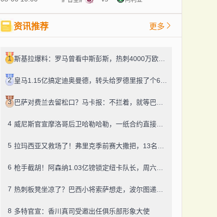
资讯推荐
更多
1
斯基拉爆料：罗马曾看中斯彭斯，热刺4000万欧的标价直接把人劝退了
2
皇马1.15亿搞定迪奥曼德，转头给罗德里报了个6000万？
3
巴萨对费兰去留松口？马卡报：不拦着，就等巴黎掏钱
4
威尼斯官宣摩洛哥后卫哈勒哈勒，一纸合约直接锁到2030年
5
拉玛西亚又救场了！弗里克季前赛大撒把，13名青训小将登场
6
枪手截胡！阿森纳1.03亿镑锁定纽卡队长，周六体检
7
热刺板凳坐凉了？巴西小将索萨想走，波尔图递来橄榄枝
8
多特官宣：香川真司受邀出任俱乐部形象大使