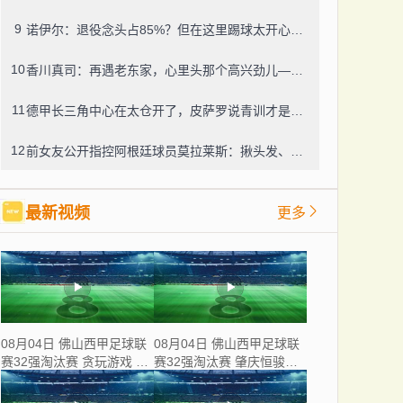
9
诺伊尔：退役念头占85%？但在这里踢球太开心，我选择留下
10
香川真司：再遇老东家，心里头那个高兴劲儿——那段日子，一辈子忘不了
11
德甲长三角中心在太仓开了，皮萨罗说青训才是根，太仓这足球味儿还真不赖
12
前女友公开指控阿根廷球员莫拉莱斯：揪头发、掐脖子、锁在家中，还威胁“别想活着下车”
最新视频
更多
08月04日 佛山西甲足球联
08月04日 佛山西甲足球联
赛32强淘汰赛 贪玩游戏 VS
赛32强淘汰赛 肇庆恒骏成
美的薪火 全场录像
VS 三七互娱 全场录像