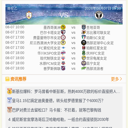
哥伦乙
2026年08月07日 09:10
VS
vs
08-07 10:00
墨西哥美洲
圣地亚哥
vs
08-07 17:00
巴尔卡塔女足
苏比雅可联女足
vs
08-07 17:00
费雷曼特尔市女足
珀斯SC女足
vs
08-07 17:00
尼兰西澳洲大学女足
西部足球中心女足
vs
08-07 17:00
FC索伦托女足
珀斯红星女足
vs
08-07 18:00
华川KSPO女足
庆州FC女足
vs
08-07 18:00
现代制铁女足
世宗龟尾女足
vs
08-07 18:00
水原FCM女足
昌宁女足
vs
08-07 18:00
普罗斯佩联
西部流浪者
资讯推荐
更多
1
斯基拉爆料：罗马曾看中斯彭斯，热刺4000万欧的标价直接把人劝退了
2
皇马1.15亿搞定迪奥曼德，转头给罗德里报了个6000万？
3
巴萨对费兰去留松口？马卡报：不拦着，就等巴黎掏钱
4
威尼斯官宣摩洛哥后卫哈勒哈勒，一纸合约直接锁到2030年