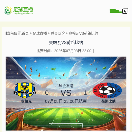
页
当前位置:
首页
足球直播
球会友谊
奥帕瓦VS荷路比纳
直播
奥帕瓦VS荷路比纳
直播
比赛时间：2026年07月08日 23:00
录像
新闻
球会友谊
VS
0
1
07月08日 23:00
已结束
奥帕瓦
荷路比纳