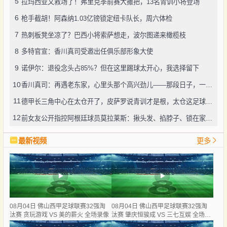
5
拉玛西亚又救场了！弗里克季前赛大撒把，13名青训小将登场
6
枪手截胡！阿森纳1.03亿镑锁定纽卡队长，周六体检
7
热刺板凳坐凉了？巴西小将索萨想走，波尔图递来橄榄枝
8
多特官宣：香川真司受邀出任俱乐部形象大使
9
诺伊尔：退役念头占85%？但在这里踢球太开心，我选择留下
10
香川真司：再遇老东家，心里头那个高兴劲儿——那段日子，一辈子忘不了
11
德甲长三角中心在太仓开了，皮萨罗说青训才是根，太仓这足球味儿还真不赖
12
前女友公开指控阿根廷球员莫拉莱斯：揪头发、掐脖子、锁在家中，还威胁“别想活着下车”
最新视频
更多
08月04日 佛山西甲足球联赛32强淘
08月04日 佛山西甲足球联赛32强淘
汰赛 贪玩游戏 VS 美的薪火 全场录像
汰赛 肇庆恒骏成 VS 三七互娱 全场录
像