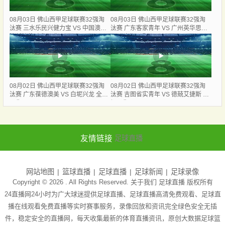
08月03日 佛山西甲足球联赛32强淘
08月03日 佛山西甲足球联赛32强淘
汰赛 三水乐民兴健力宝 VS 中国澳门
汰赛 广东客家青年 VS 广州英华思力
澳科精英 全场录像
U17 全场录像
08月02日 佛山西甲足球联赛32强淘
08月02日 佛山西甲足球联赛32强淘
汰赛 广东葆德澳美 VS 白坭兴龙 全场
汰赛 吉图省实青年 VS 德兢艾捷斯 全
录像
场录像
友情链接
足球直播
网站地图
篮球直播
足球直播
足球新闻
足球录像
Copyright © 2026 . All Rights Reserved. 关于我们
足球直播
版权所有
24直播网24小时为广大球迷提供足球直播、足球直播高清免费观看、足球直
播在线观看免费直播等实时赛事服务，录像回放和资讯完全绿色安全无插
件，稳定安全的直播网，每天收集最新的体育直播资讯，原创大数据足球篮