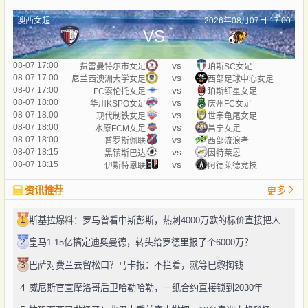
澳西女超
2026年08月07日 17:00
VS
vs
08-07 17:00
费雷曼特尔市女足
珀斯SC女足
vs
08-07 17:00
尼兰西澳洲大学女足
西部足球中心女足
vs
08-07 17:00
FC索伦托女足
珀斯红星女足
vs
08-07 18:00
华川KSPO女足
庆州FC女足
vs
08-07 18:00
现代制铁女足
世宗龟尾女足
vs
08-07 18:00
水原FCM女足
昌宁女足
vs
08-07 18:00
普罗斯佩联
西部流浪者
vs
08-07 18:15
黑镇斯巴达
因特莱恩
vs
08-07 18:15
伊斯特恩联
阿德莱德竞技
资讯推荐
更多
1
斯基拉爆料：罗马曾看中斯彭斯，热刺4000万欧的标价直接把人劝退了
2
皇马1.15亿搞定迪奥曼德，转头给罗德里报了个6000万？
3
巴萨对费兰去留松口？马卡报：不拦着，就等巴黎掏钱
4
威尼斯官宣摩洛哥后卫哈勒哈勒，一纸合约直接锁到2030年