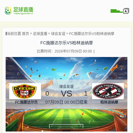
页
当前位置:
首页
足球直播
球会友谊
FC施滕达尔乐VS柏林迪纳摩
直播
FC施滕达尔乐VS柏林迪纳摩
直播
比赛时间：2026年07月09日 00:00
录像
新闻
球会友谊
VS
0
1
07月09日 00:00
已结束
FC施滕达尔乐
柏林迪纳摩