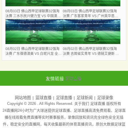
08月03日 佛山西甲足球联赛32强淘
08月03日 佛山西甲足球联赛32强淘
汰赛 三水乐民兴健力宝 VS 中国澳门
汰赛 广东客家青年 VS 广州英华思力
澳科精英 全场录像
U17 全场录像
08月02日 佛山西甲足球联赛32强淘
08月02日 佛山西甲足球联赛32强淘
汰赛 广东葆德澳美 VS 白坭兴龙 全场
汰赛 吉图省实青年 VS 德兢艾捷斯 全
录像
场录像
友情链接
足球直播
网站地图
篮球直播
足球直播
足球新闻
足球录像
Copyright © 2026 . All Rights Reserved. 关于我们
足球直播
版权所有
24直播网24小时为广大球迷提供足球直播、足球直播高清免费观看、足球直
播在线观看免费直播等实时赛事服务，录像回放和资讯完全绿色安全无插
件，稳定安全的直播网，每天收集最新的体育直播资讯，原创大数据足球篮