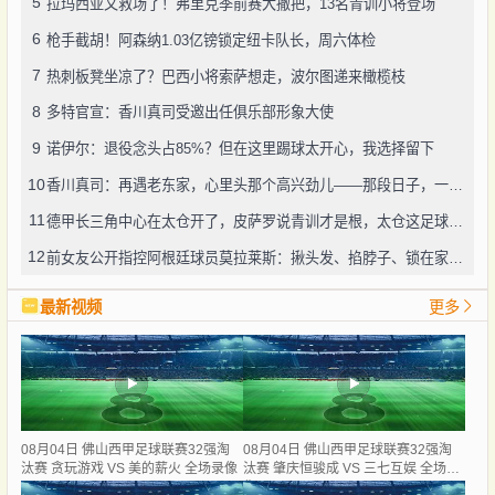
5
拉玛西亚又救场了！弗里克季前赛大撒把，13名青训小将登场
6
枪手截胡！阿森纳1.03亿镑锁定纽卡队长，周六体检
7
热刺板凳坐凉了？巴西小将索萨想走，波尔图递来橄榄枝
8
多特官宣：香川真司受邀出任俱乐部形象大使
9
诺伊尔：退役念头占85%？但在这里踢球太开心，我选择留下
10
香川真司：再遇老东家，心里头那个高兴劲儿——那段日子，一辈子忘不了
11
德甲长三角中心在太仓开了，皮萨罗说青训才是根，太仓这足球味儿还真不赖
12
前女友公开指控阿根廷球员莫拉莱斯：揪头发、掐脖子、锁在家中，还威胁“别想活着下车”
最新视频
更多
08月04日 佛山西甲足球联赛32强淘
08月04日 佛山西甲足球联赛32强淘
汰赛 贪玩游戏 VS 美的薪火 全场录像
汰赛 肇庆恒骏成 VS 三七互娱 全场录
像