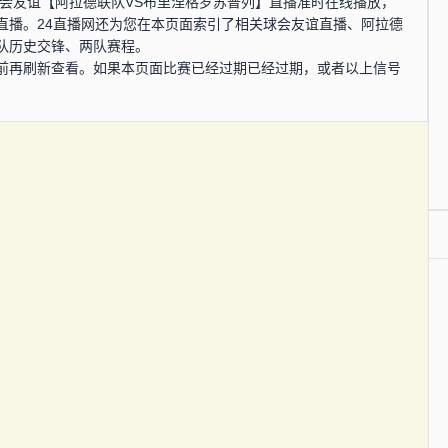
0分，球会友谊【阿拉德联队VS布里涅格罗苏普列】直播准时在线播放，
直播。24直播网还为您在本页面索引了相关球会友谊直播、阿拉德
队历史交锋、两队赛程。
前再刷新查看。如果本页面比赛已经过期已经过期，或者以上信号