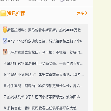
资讯推荐
更多
1
斯基拉爆料：罗马曾看中斯彭斯，热刺4000万欧的标价直接把人劝退了
2
皇马1.15亿搞定迪奥曼德，转头给罗德里报了个6000万？
3
巴萨对费兰去留松口？马卡报：不拦着，就等巴黎掏钱
4
威尼斯官宣摩洛哥后卫哈勒哈勒，一纸合约直接锁到2030年
5
拉玛西亚又救场了！弗里克季前赛大撒把，13名青训小将登场
6
枪手截胡！阿森纳1.03亿镑锁定纽卡队长，周六体检
7
热刺板凳坐凉了？巴西小将索萨想走，波尔图递来橄榄枝
8
多特官宣：香川真司受邀出任俱乐部形象大使