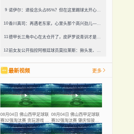
9
诺伊尔：退役念头占85%？但在这里踢球太开心，我选择留下
10
香川真司：再遇老东家，心里头那个高兴劲儿——那段日子，一辈子忘不了
11
德甲长三角中心在太仓开了，皮萨罗说青训才是根，太仓这足球味儿还真不赖
12
前女友公开指控阿根廷球员莫拉莱斯：揪头发、掐脖子、锁在家中，还威胁“别想活着下车”
最新视频
更多
08月04日 佛山西甲足球联
08月04日 佛山西甲足球联
赛32强淘汰赛 贪玩游戏 VS
赛32强淘汰赛 肇庆恒骏成
美的薪火 全场录像
VS 三七互娱 全场录像