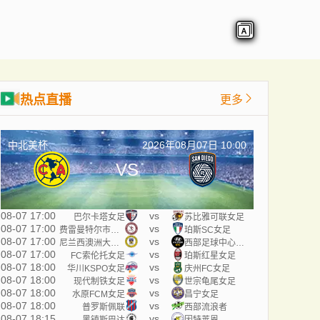
热点直播
更多
中北美杯
2026年08月07日 10:00
VS
08-07 17:00
vs
巴尔卡塔女足
苏比雅可联女足
08-07 17:00
vs
费雷曼特尔市女足
珀斯SC女足
08-07 17:00
vs
尼兰西澳洲大学女足
西部足球中心女足
08-07 17:00
vs
FC索伦托女足
珀斯红星女足
08-07 18:00
vs
华川KSPO女足
庆州FC女足
08-07 18:00
vs
现代制铁女足
世宗龟尾女足
08-07 18:00
vs
水原FCM女足
昌宁女足
08-07 18:00
vs
普罗斯佩联
西部流浪者
08-07 18:15
vs
黑镇斯巴达
因特莱恩