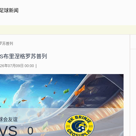
足球新闻
罗苏普列
VS布里涅格罗苏普列
6年07月09日 00:00
球会友谊
VS
0