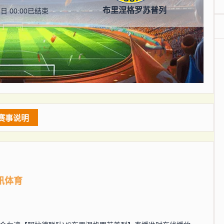
布里涅格罗苏普列
日 00:00
已结束
赛事说明
讯体育