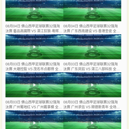
08月04日 佛山西甲足球联赛32强淘
08月04日 佛山西甲足球联赛32强淘
汰赛 藝品高國際 VS 湛江狂狼·粵辉能
汰赛 广东西南建设 VS 香港圣徒 全场
源 全场录像
录像
08月03日 佛山西甲足球联赛32强淘
08月03日 佛山西甲足球联赛32强淘
汰赛 大塘控股 VS 茂名市点都得 全场
汰赛 广东凤铝 VS 湛江八部科技 全场
录像
录像
08月03日 佛山西甲足球联赛32强淘
08月03日 佛山西甲足球联赛32强淘
汰赛 广州蜀地红 VS 广州戴拿模 全场
汰赛 广州求信 VS 顺德新青年 全场录
录像
像