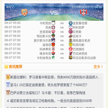
哥伦乙
2026年08月07日 04:30
VS
vs
08-07 05:00
卡利竞技
皇家桑坦德
vs
08-07 05:00
茨高
阿利安萨
vs
08-07 06:00
圣塔菲联
拉努斯
vs
08-07 06:00
特拉斯卡拉
瓦哈卡
vs
08-07 07:00
奥尔索马尔索
锡帕基拉老虎
vs
08-07 07:00
波哥塔
利昂内斯
vs
08-07 07:00
科林蒂安
巴西国际
vs
08-07 07:00
维多利亚
巴拉纳竞技
vs
08-07 07:05
卡利体育会
阿古拉斯多拉达斯
资讯推荐
更多
1
斯基拉爆料：罗马曾看中斯彭斯，热刺4000万欧的标价直接把人劝退了
2
皇马1.15亿搞定迪奥曼德，转头给罗德里报了个6000万？
3
巴萨对费兰去留松口？马卡报：不拦着，就等巴黎掏钱
4
威尼斯官宣摩洛哥后卫哈勒哈勒，一纸合约直接锁到2030年