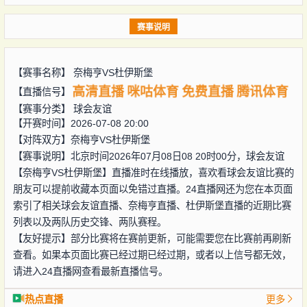
赛事说明
【赛事名称】
奈梅亨VS杜伊斯堡
高清直播
咪咕体育
免费直播
腾讯体育
【直播信号】
【赛事分类】
球会友谊
【开赛时间】2026-07-08 20:00
【对阵双方】
奈梅亨VS杜伊斯堡
【赛事说明】北京时间2026年07月08日08 20时00分，球会友谊
【奈梅亨VS杜伊斯堡】直播准时在线播放，喜欢看球会友谊比赛的
朋友可以提前收藏本页面以免错过直播。24直播网还为您在本页面
索引了相关球会友谊直播、奈梅亨直播、杜伊斯堡直播的近期比赛
列表以及两队历史交锋、两队赛程。
【友好提示】部分比赛将在赛前更新，可能需要您在比赛前再刷新
查看。如果本页面比赛已经过期已经过期，或者以上信号都无效，
请进入24直播网查看最新直播信号。
热点直播
更多