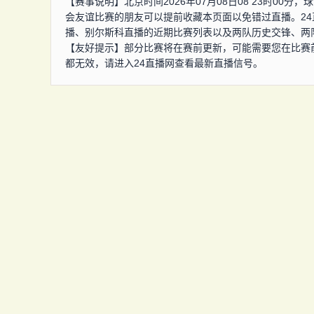
【赛事说明】北京时间2026年07月08日08 23时0
会友谊比赛的朋友可以提前收藏本页面以免错过直播。2
播、别尔斯科直播的近期比赛列表以及两队历史交锋、两
【友好提示】部分比赛将在赛前更新，可能需要您在比赛
都无效，请进入24直播网查看最新直播信号。