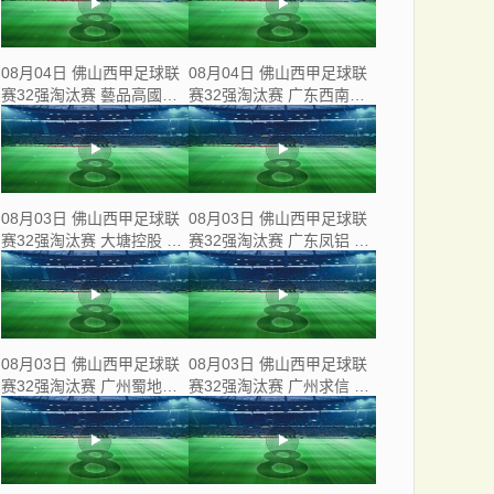
08月04日 佛山西甲足球联
08月04日 佛山西甲足球联
赛32强淘汰赛 藝品高國際
赛32强淘汰赛 广东西南建
VS 湛江狂狼·粵辉能源 全
设 VS 香港圣徒 全场录像
场录像
08月03日 佛山西甲足球联
08月03日 佛山西甲足球联
赛32强淘汰赛 大塘控股 VS
赛32强淘汰赛 广东凤铝 VS
茂名市点都得 全场录像
湛江八部科技 全场录像
08月03日 佛山西甲足球联
08月03日 佛山西甲足球联
赛32强淘汰赛 广州蜀地红
赛32强淘汰赛 广州求信 VS
VS 广州戴拿模 全场录像
顺德新青年 全场录像