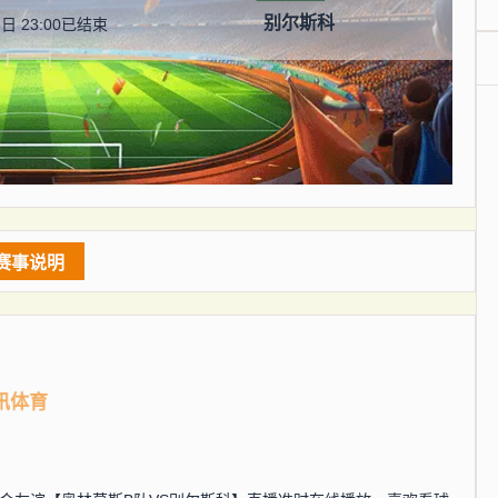
别尔斯科
日 23:00
已结束
赛事说明
讯体育