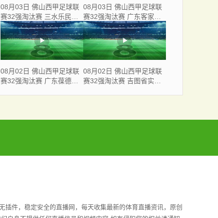
08月03日 佛山西甲足球联
08月03日 佛山西甲足球联
赛32强淘汰赛 三水乐民兴
赛32强淘汰赛 广东客家青
健力宝 VS 中国澳门澳科精
年 VS 广州英华思力U17 全
英 全场录像
场录像
08月02日 佛山西甲足球联
08月02日 佛山西甲足球联
赛32强淘汰赛 广东葆德澳
赛32强淘汰赛 吉图省实青
美 VS 白坭兴龙 全场录像
年 VS 德兢艾捷斯 全场录像
全无插件，稳定安全的直播网，每天收集最新的体育直播资讯，原创