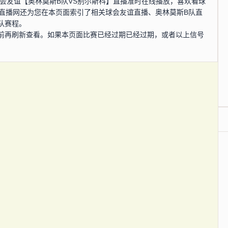
0分，球会友谊【奥林莫斯B队VS别尔斯科】直播准时在线播放，喜欢看球
4直播网还为您在本页面索引了相关球会友谊直播、奥林莫斯B队直
队赛程。
前再刷新查看。如果本页面比赛已经过期已经过期，或者以上信号