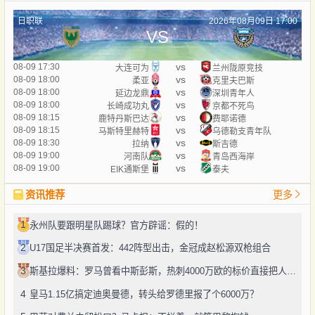
日职联
2026年08月09日 17:00
VS
vs
08-09 17:30
大连可为
兰州陇原竞技
vs
08-09 18:00
柔亚
克里夫巴斯
vs
08-09 18:00
延边龙鼎
深圳青年人
vs
08-09 18:00
长崎成功丸
京都不死鸟
vs
08-09 18:15
鹿特丹斯巴达
费耶诺德
vs
08-09 18:15
马斯特里赫特
乌德勒支青年队
vs
08-09 18:30
拉纳
斯吉德
vs
08-09 19:00
河南队
青岛西海岸
vs
08-09 19:00
EIK通斯堡
泰夫
资讯推荐
更多
1
永州队要跟明星队踢球？官方辟谣：假的！
2
U17国足半决赛首发：442阵型出击，金冠成赵松源双枪组合
3
斯基拉爆料：罗马曾看中斯彭斯，热刺4000万欧的标价直接把人劝退了
4
皇马1.15亿搞定迪奥曼德，转头给罗德里报了个6000万？