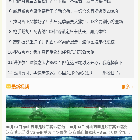
5
巴萨对费兰去留松口？马卡报：不拦着，就等巴黎掏钱
6
威尼斯官宣摩洛哥后卫哈勒哈勒，一纸合约直接锁到2030年
7
拉玛西亚又救场了！弗里克季前赛大撒把，13名青训小将登场
8
枪手截胡！阿森纳1.03亿镑锁定纽卡队长，周六体检
9
热刺板凳坐凉了？巴西小将索萨想走，波尔图递来橄榄枝
10
多特官宣：香川真司受邀出任俱乐部形象大使
11
诺伊尔：退役念头占85%？但在这里踢球太开心，我选择留下
12
香川真司：再遇老东家，心里头那个高兴劲儿——那段日子，一辈子忘不了
最新视频
更多
08月04日 佛山西甲足球联赛32强淘
08月04日 佛山西甲足球联赛32强淘
汰赛 贪玩游戏 VS 美的薪火 全场录像
汰赛 肇庆恒骏成 VS 三七互娱 全场录
像