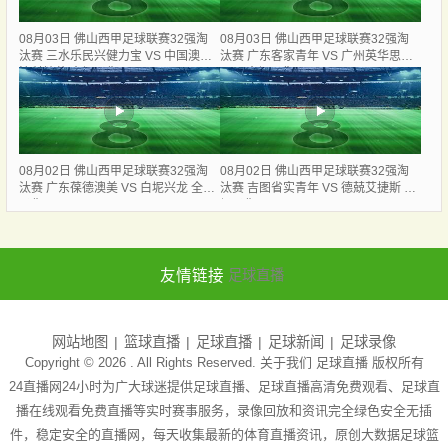
08月03日 佛山西甲足球联赛32强淘
08月03日 佛山西甲足球联赛32强淘
汰赛 三水乐民兴健力宝 VS 中国澳门
汰赛 广东客家青年 VS 广州英华思力
澳科精英 全场录像
U17 全场录像
08月02日 佛山西甲足球联赛32强淘
08月02日 佛山西甲足球联赛32强淘
汰赛 广东葆德澳美 VS 白坭兴龙 全场
汰赛 吉图省实青年 VS 德兢艾捷斯 全
录像
场录像
友情链接
足球直播
网站地图
篮球直播
足球直播
足球新闻
足球录像
Copyright © 2026 . All Rights Reserved. 关于我们
足球直播
版权所有
24直播网24小时为广大球迷提供足球直播、足球直播高清免费观看、足球直
播在线观看免费直播等实时赛事服务，录像回放和资讯完全绿色安全无插
件，稳定安全的直播网，每天收集最新的体育直播资讯，原创大数据足球篮