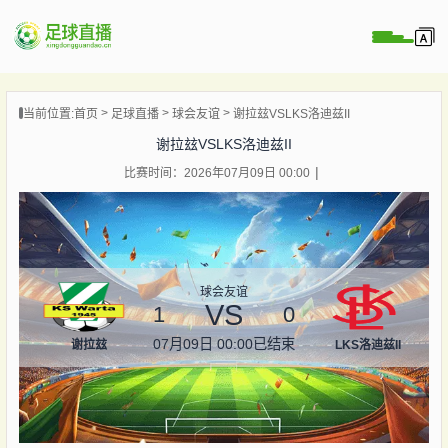
页
当前位置:
首页
足球直播
球会友谊
谢拉玆VSLKS洛迪兹II
直播
谢拉玆VSLKS洛迪兹II
直播
比赛时间：2026年07月09日 00:00
录像
新闻
球会友谊
VS
1
0
07月09日 00:00
已结束
谢拉玆
LKS洛迪兹II