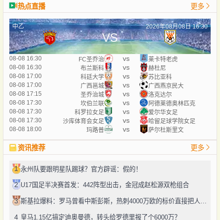
热点直播
更多
中乙
2026年08月08日 16:30
VS
vs
08-08 16:30
FC圣乔治
莱卡特老虎
vs
08-08 16:30
布兰斯科
赫杜尼
vs
08-08 17:00
科廷大学
苏比亚科
vs
08-08 17:00
广西邕城
广西燕京民大
vs
08-08 17:15
圣乔治城
洛克达尔
vs
08-08 17:30
坎伯兰联
阿德莱德奥林匹克
vs
08-08 17:30
科罗拉女足
爱尔华女足
vs
08-08 17:30
沙库体育会女足
哈留足球学院女足
vs
08-08 18:00
玛路普
萨尔杜斯里文
资讯推荐
更多
1
永州队要跟明星队踢球？官方辟谣：假的！
2
U17国足半决赛首发：442阵型出击，金冠成赵松源双枪组合
3
斯基拉爆料：罗马曾看中斯彭斯，热刺4000万欧的标价直接把人劝退了
4
皇马1.15亿搞定迪奥曼德，转头给罗德里报了个6000万？