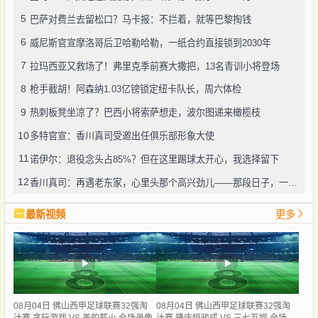
5
巴萨对费兰去留松口？马卡报：不拦着，就等巴黎掏钱
6
威尼斯官宣摩洛哥后卫哈勒哈勒，一纸合约直接锁到2030年
7
拉玛西亚又救场了！弗里克季前赛大撒把，13名青训小将登场
8
枪手截胡！阿森纳1.03亿镑锁定纽卡队长，周六体检
9
热刺板凳坐凉了？巴西小将索萨想走，波尔图递来橄榄枝
10
多特官宣：香川真司受邀出任俱乐部形象大使
11
诺伊尔：退役念头占85%？但在这里踢球太开心，我选择留下
12
香川真司：再遇老东家，心里头那个高兴劲儿——那段日子，一辈子忘不了
最新视频
更多
08月04日 佛山西甲足球联赛32强淘
08月04日 佛山西甲足球联赛32强淘