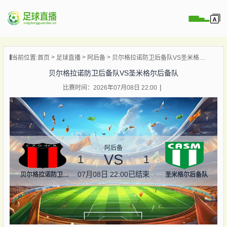
页
当前位置:
首页
足球直播
阿后备
贝尔格拉诺防卫后备队VS圣米格尔后备队
直播
贝尔格拉诺防卫后备队VS圣米格尔后备队
直播
比赛时间：2026年07月08日 22:00
录像
新闻
阿后备
VS
1
1
07月08日 22:00
已结束
贝尔格拉诺防卫后备队
圣米格尔后备队