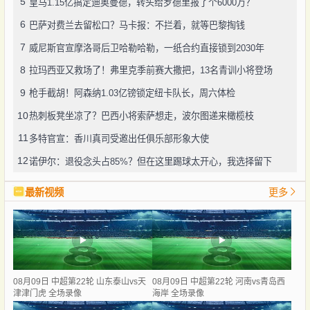
5
皇马1.15亿搞定迪奥曼德，转头给罗德里报了个6000万？
6
巴萨对费兰去留松口？马卡报：不拦着，就等巴黎掏钱
7
威尼斯官宣摩洛哥后卫哈勒哈勒，一纸合约直接锁到2030年
8
拉玛西亚又救场了！弗里克季前赛大撒把，13名青训小将登场
9
枪手截胡！阿森纳1.03亿镑锁定纽卡队长，周六体检
10
热刺板凳坐凉了？巴西小将索萨想走，波尔图递来橄榄枝
11
多特官宣：香川真司受邀出任俱乐部形象大使
12
诺伊尔：退役念头占85%？但在这里踢球太开心，我选择留下
最新视频
更多
08月09日 中超第22轮 山东泰山vs天
08月09日 中超第22轮 河南vs青岛西
津津门虎 全场录像
海岸 全场录像