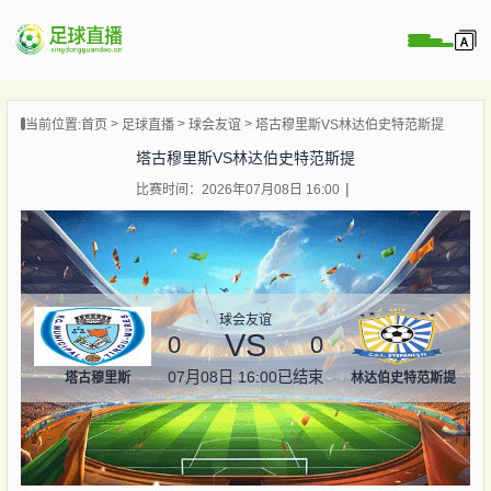
页
当前位置:
首页
足球直播
球会友谊
塔古穆里斯VS林达伯史特范斯提
直播
塔古穆里斯VS林达伯史特范斯提
直播
比赛时间：2026年07月08日 16:00
录像
新闻
球会友谊
VS
0
0
07月08日 16:00
已结束
塔古穆里斯
林达伯史特范斯提