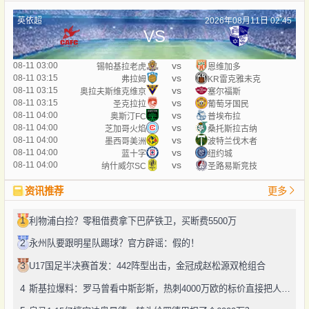
英依超
2026年08月11日 02:45
VS
vs
08-11 03:00
锡帕基拉老虎
恩维加多
vs
08-11 03:15
弗拉姆
KR雷克雅未克
vs
08-11 03:15
奥拉夫斯维克维京
塞尔福斯
vs
08-11 03:15
圣克拉拉
葡萄牙国民
vs
08-11 04:00
奥斯汀FC
普埃布拉
vs
08-11 04:00
芝加哥火焰
桑托斯拉古纳
vs
08-11 04:00
墨西哥美洲
波特兰伐木者
vs
08-11 04:00
蓝十字
纽约城
vs
08-11 04:00
纳什威尔SC
圣路易斯竞技
资讯推荐
更多
1
利物浦白捡？零租借费拿下巴萨铁卫，买断费5500万
2
永州队要跟明星队踢球？官方辟谣：假的！
3
U17国足半决赛首发：442阵型出击，金冠成赵松源双枪组合
4
斯基拉爆料：罗马曾看中斯彭斯，热刺4000万欧的标价直接把人劝退了