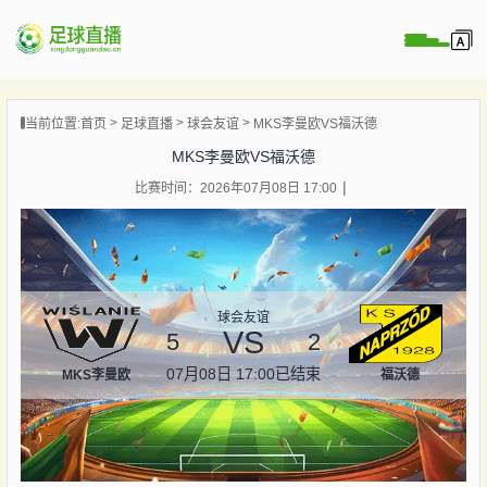
页
当前位置:
首页
足球直播
球会友谊
MKS李曼欧VS福沃德
直播
MKS李曼欧VS福沃德
直播
比赛时间：2026年07月08日 17:00
录像
新闻
球会友谊
VS
5
2
07月08日 17:00
已结束
MKS李曼欧
福沃德