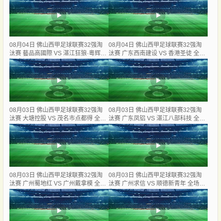
08月04日 佛山西甲足球联赛32强淘
08月04日 佛山西甲足球联赛32强淘
汰赛 藝品高國際 VS 湛江狂狼·粵辉能
汰赛 广东西南建设 VS 香港圣徒 全场
源 全场录像
录像
08月03日 佛山西甲足球联赛32强淘
08月03日 佛山西甲足球联赛32强淘
汰赛 大塘控股 VS 茂名市点都得 全场
汰赛 广东凤铝 VS 湛江八部科技 全场
录像
录像
08月03日 佛山西甲足球联赛32强淘
08月03日 佛山西甲足球联赛32强淘
汰赛 广州蜀地红 VS 广州戴拿模 全场
汰赛 广州求信 VS 顺德新青年 全场录
录像
像