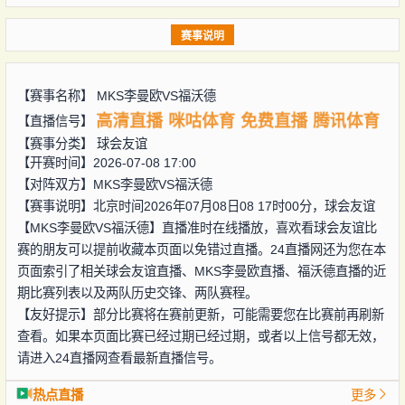
赛事说明
【赛事名称】
MKS李曼欧VS福沃德
高清直播
咪咕体育
免费直播
腾讯体育
【直播信号】
【赛事分类】
球会友谊
【开赛时间】2026-07-08 17:00
【对阵双方】
MKS李曼欧VS福沃德
【赛事说明】北京时间2026年07月08日08 17时00分，球会友谊
【MKS李曼欧VS福沃德】直播准时在线播放，喜欢看球会友谊比
赛的朋友可以提前收藏本页面以免错过直播。24直播网还为您在本
页面索引了相关球会友谊直播、MKS李曼欧直播、福沃德直播的近
期比赛列表以及两队历史交锋、两队赛程。
【友好提示】部分比赛将在赛前更新，可能需要您在比赛前再刷新
查看。如果本页面比赛已经过期已经过期，或者以上信号都无效，
请进入24直播网查看最新直播信号。
热点直播
更多