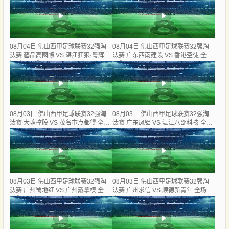
08月04日 佛山西甲足球联赛32强淘
08月04日 佛山西甲足球联赛32强淘
汰赛 藝品高國際 VS 湛江狂狼·粵辉能
汰赛 广东西南建设 VS 香港圣徒 全场
源 全场录像
录像
08月03日 佛山西甲足球联赛32强淘
08月03日 佛山西甲足球联赛32强淘
汰赛 大塘控股 VS 茂名市点都得 全场
汰赛 广东凤铝 VS 湛江八部科技 全场
录像
录像
08月03日 佛山西甲足球联赛32强淘
08月03日 佛山西甲足球联赛32强淘
汰赛 广州蜀地红 VS 广州戴拿模 全场
汰赛 广州求信 VS 顺德新青年 全场录
录像
像