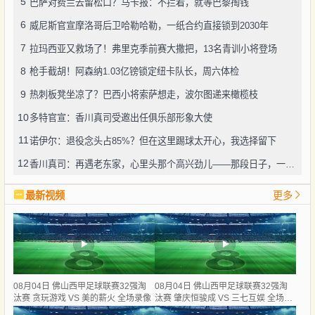
5
巴萨对费兰去留松口？马卡报：不拦着，就等巴黎掏钱
6
威尼斯官宣摩洛哥后卫哈勒哈勒，一纸合约直接锁到2030年
7
拉玛西亚又救场了！弗里克季前赛大撒把，13名青训小将登场
8
枪手截胡！阿森纳1.03亿镑锁定纽卡队长，周六体检
9
热刺板凳坐凉了？巴西小将索萨想走，波尔图递来橄榄枝
10
多特官宣：香川真司受邀出任俱乐部形象大使
11
诺伊尔：退役念头占85%？但在这里踢球太开心，我选择留下
12
香川真司：再遇老东家，心里头那个高兴劲儿——那段日子，一辈子忘不了
最新视频
更多
08月04日 佛山西甲足球联赛32强淘
08月04日 佛山西甲足球联赛32强淘
汰赛 贪玩游戏 VS 美的薪火 全场录像
汰赛 肇庆恒骏成 VS 三七互娱 全场录
像