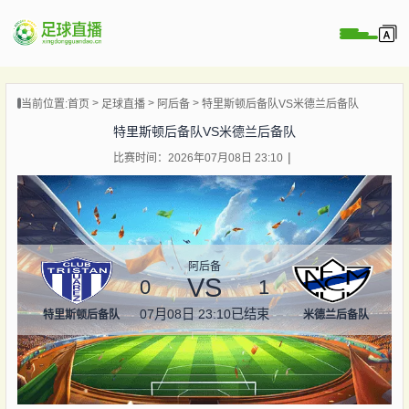
页
当前位置:
首页
足球直播
阿后备
特里斯顿后备队VS米德兰后备队
直播
特里斯顿后备队VS米德兰后备队
直播
比赛时间：2026年07月08日 23:10
录像
新闻
阿后备
VS
0
1
07月08日 23:10
已结束
特里斯顿后备队
米德兰后备队