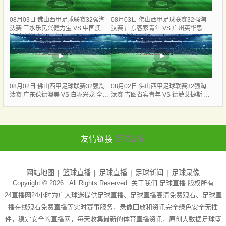
08月03日 佛山西甲足球联赛32强淘
08月03日 佛山西甲足球联赛32强淘
汰赛 三水乐民兴健力宝 VS 中国澳门
汰赛 广东客家青年 VS 广州英华思力
澳科精英 全场录像
U17 全场录像
08月02日 佛山西甲足球联赛32强淘
08月02日 佛山西甲足球联赛32强淘
汰赛 广东葆德澳美 VS 白坭兴龙 全场
汰赛 吉图省实青年 VS 德兢艾捷斯 全
录像
场录像
友情链接
足球直播
网站地图
篮球直播
足球直播
足球新闻
足球录像
Copyright © 2026 . All Rights Reserved. 关于我们
足球直播
版权所有
24直播网24小时为广大球迷提供足球直播、足球直播高清免费观看、足球直
播在线观看免费直播等实时赛事服务，录像回放和资讯完全绿色安全无插
件，稳定安全的直播网，每天收集最新的体育直播资讯，原创大数据足球篮