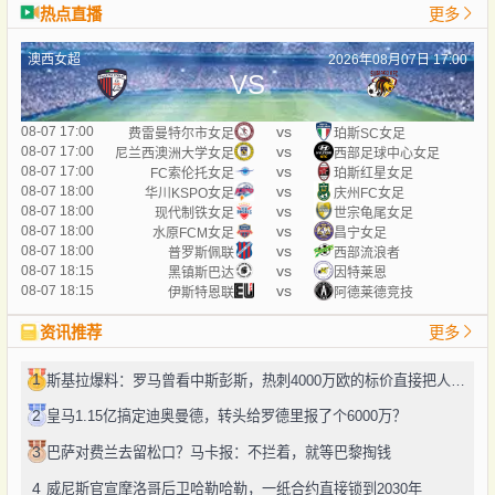
热点直播
更多
澳西女超
2026年08月07日 17:00
VS
vs
08-07 17:00
费雷曼特尔市女足
珀斯SC女足
vs
08-07 17:00
尼兰西澳洲大学女足
西部足球中心女足
vs
08-07 17:00
FC索伦托女足
珀斯红星女足
vs
08-07 18:00
华川KSPO女足
庆州FC女足
vs
08-07 18:00
现代制铁女足
世宗龟尾女足
vs
08-07 18:00
水原FCM女足
昌宁女足
vs
08-07 18:00
普罗斯佩联
西部流浪者
vs
08-07 18:15
黑镇斯巴达
因特莱恩
vs
08-07 18:15
伊斯特恩联
阿德莱德竞技
资讯推荐
更多
1
斯基拉爆料：罗马曾看中斯彭斯，热刺4000万欧的标价直接把人劝退了
2
皇马1.15亿搞定迪奥曼德，转头给罗德里报了个6000万？
3
巴萨对费兰去留松口？马卡报：不拦着，就等巴黎掏钱
4
威尼斯官宣摩洛哥后卫哈勒哈勒，一纸合约直接锁到2030年