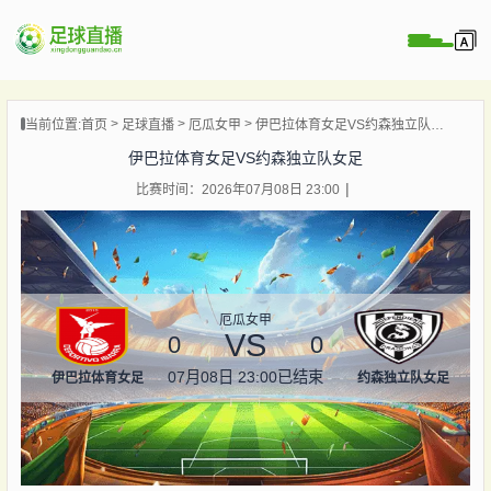
页
当前位置:
首页
足球直播
厄瓜女甲
伊巴拉体育女足VS约森独立队女足
直播
伊巴拉体育女足VS约森独立队女足
直播
比赛时间：2026年07月08日 23:00
录像
新闻
厄瓜女甲
VS
0
0
07月08日 23:00
已结束
伊巴拉体育女足
约森独立队女足