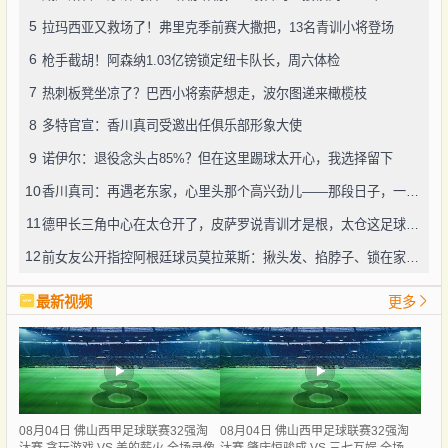
5
拉玛西亚又救场了！弗里克季前赛大撒把，13名青训小将登场
6
枪手截胡！阿森纳1.03亿镑锁定纽卡队长，周六体检
7
热刺板凳坐凉了？巴西小将索萨想走，波尔图递来橄榄枝
8
多特官宣：香川真司受邀出任俱乐部形象大使
9
诺伊尔：退役念头占85%？但在这里踢球太开心，我选择留下
10
香川真司：再遇老东家，心里头那个高兴劲儿——那段日子，一辈子忘不了
11
德甲长三角中心在太仓开了，皮萨罗说青训才是根，太仓这足球味儿还真不赖
12
前女友公开指控阿根廷球员莫拉莱斯：揪头发、掐脖子、锁在家中，还威胁“别想活着下车”
最新视频
更多
08月04日 佛山西甲足球联赛32强淘
08月04日 佛山西甲足球联赛32强淘