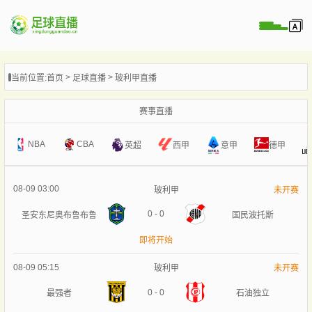
页
当前位置:
首页
足球直播
玻利甲直播
直播
直播
赛事直播
录像
NBA
CBA
意甲
英超
西甲
德甲
新闻
08-09 03:00
玻利甲
未开赛
0
-
0
圣安东尼奥布鲁布鲁
国民波托斯
即将开始
08-09 05:15
玻利甲
未开赛
0
-
0
最强者
石油独立