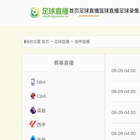
首页
足球直播
篮球直播
足球录像
当前位置:
首页
足球直播
美甲直播
赛事直播
08-09 04:00
NBA
08-09 04:00
CBA
英超
08-09 04:00
西甲
08-09 04:00