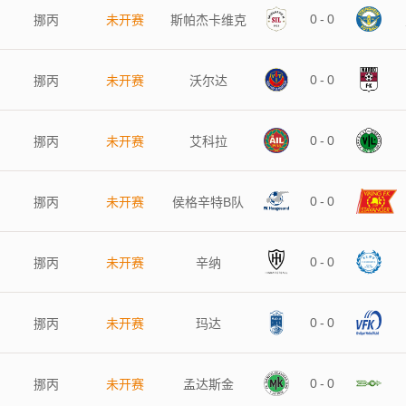
0
-
0
挪丙
未开赛
斯帕杰卡维克
0
-
0
挪丙
未开赛
沃尔达
0
-
0
挪丙
未开赛
艾科拉
0
-
0
挪丙
未开赛
侯格辛特B队
0
-
0
挪丙
未开赛
辛纳
0
-
0
挪丙
未开赛
玛达
0
-
0
挪丙
未开赛
孟达斯金