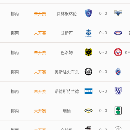
0
-
0
挪丙
未开赛
费林根达伦
0
-
0
挪丙
未开赛
艾斯可
0
-
0
挪丙
未开赛
巴洛姆
K
0
-
0
挪丙
未开赛
奥斯陆火车头
0
-
0
挪丙
未开赛
诺德斯特兰德
0
-
0
挪丙
未开赛
瑞迪