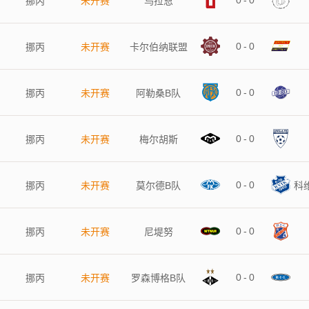
0
-
0
挪丙
未开赛
乌拉恩
0
-
0
挪丙
未开赛
卡尔伯纳联盟
0
-
0
挪丙
未开赛
阿勒桑B队
0
-
0
挪丙
未开赛
梅尔胡斯
0
-
0
挪丙
未开赛
莫尔德B队
科
0
-
0
挪丙
未开赛
尼堤努
0
-
0
挪丙
未开赛
罗森博格B队