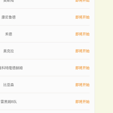
奥斯陆
即将开始
康尼鲁德
即将开始
禾德
即将开始
奥克拉
即将开始
维科特隆德赫姆
即将开始
比亚森
即将开始
雷黑姆B队
即将开始