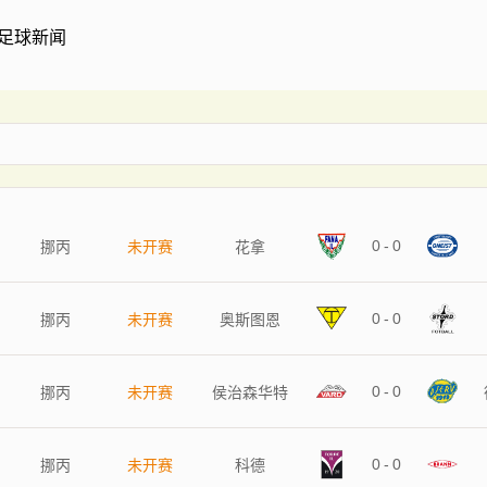
足球新闻
0
-
0
挪丙
未开赛
花拿
0
-
0
挪丙
未开赛
奥斯图恩
0
-
0
挪丙
未开赛
侯治森华特
0
-
0
挪丙
未开赛
科德