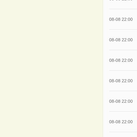
08-08 22:00
08-08 22:00
08-08 22:00
08-08 22:00
08-08 22:00
08-08 22:00