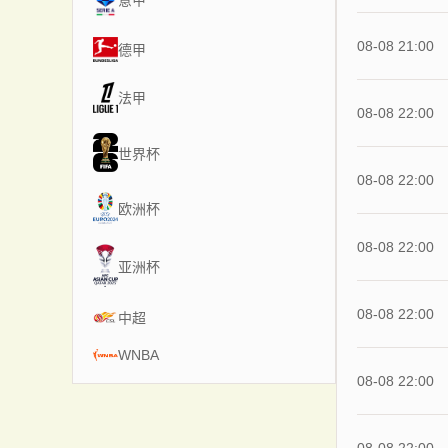
意甲
08-08 21:00
德甲
法甲
08-08 22:00
世界杯
08-08 22:00
欧洲杯
08-08 22:00
亚洲杯
08-08 22:00
中超
WNBA
08-08 22:00