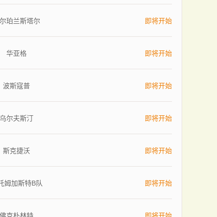
尔珀兰斯塔尔
即将开始
华亚格
即将开始
波斯寇普
即将开始
乌尔夫斯汀
即将开始
斯克捷沃
即将开始
托姆加斯特B队
即将开始
佛克朴林特
即将开始