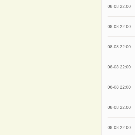
08-08 22:00
08-08 22:00
08-08 22:00
08-08 22:00
08-08 22:00
08-08 22:00
08-08 22:00