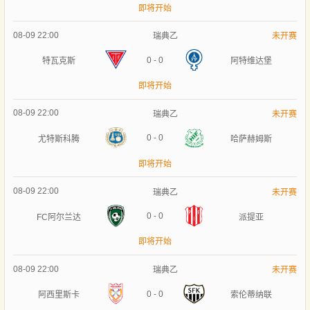
即将开始
08-09 22:00
瑞典乙
未开赛
0
-
0
特瓦克斯
阿特维达堡
即将开始
08-09 22:00
瑞典乙
未开赛
0
-
0
尤特斯科腾
哈萨赫姆斯
即将开始
08-09 22:00
瑞典乙
未开赛
0
-
0
FC阿尔兰达
派提亚
即将开始
08-09 22:00
瑞典乙
未开赛
0
-
0
阿西里斯卡
索伦蒂纳联