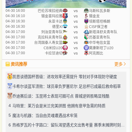
vs
04-30 16:00
巴伦苏埃拉经典
马斯科瓦多斯
vs
04-30 16:10
锡金喜玛拉雅
锡金龙
vs
04-30 16:30
永亚卡达
培斯塔坦格朗
vs
04-30 16:30
德里XI
CISF保卫者
vs
04-30 17:00
列治亚青年队
斯塔泽舒夫青年队
vs
04-30 17:00
克拉科夫青年队
历基亚青年队
vs
04-30 17:00
台湾国泰人寿女篮
中华电信女篮
vs
04-30 17:00
CB米拉U20
莫康斯坦丁U20
vs
04-30 17:00
卡拉甘迪切
阿克图比
资讯推荐
更多
1
凯恩谈德国杯晋级：进攻效率还需提升 零封对手体现防守硬度
2
卡希尔谈蓝军溃败：球员辜负罗塞尼尔 足总杯已成最后救命稻草
3
乔迪赛后谈：玉昆将士表现可圈可点 蓉城逆转胜略显残酷
4
马特里：莱万会是米兰完美拼图 他拥有意甲急需的特质
5
魔法与机器：当自由灵魂遭遇战术牢笼
6
热格罗瓦的十字路口：留队渴望遇尤文出售考量 赛季末摊牌时刻将至