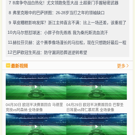
7
B席争夺战白热化！尤文领跑免签大战 土超豪门手握秘密武器
8
弗里克眼中的巴萨拼图：26-28岁当打之年的领袖缺口
9
草皮糟糕影响发挥？浙江主帅直言不满：比上一场还差，该重视了
10
内马尔怒怼球迷：小胖子你先练练 我为桑托斯流血流汗
11
赫拉芬贝赫：这个赛季像场漫长的马拉松，现在只想跑好最后一程
12
巴萨欧冠生死战：防守漏洞恐葬送逆转希望
最新视频
更多
04月30日 欧冠半决赛首回合 马德里
04月29日 欧冠半决赛首回合 巴黎圣
竞技vs阿森纳 全场录像
日耳曼vs拜仁慕尼黑 全场录像