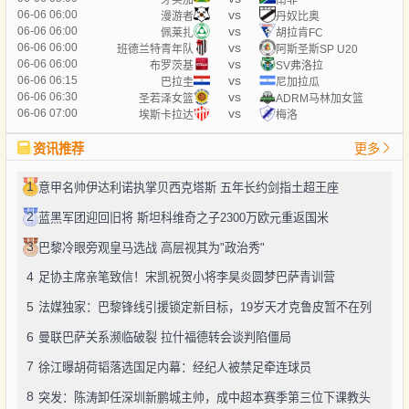
vs
06-06 06:00
漫游者
丹奴比奥
vs
06-06 06:00
佩莱扎
胡拉肯FC
vs
06-06 06:00
班德兰特青年队
阿斯圣斯SP U20
vs
06-06 06:00
布罗茨基
SV弗洛拉
vs
06-06 06:15
巴拉圭
尼加拉瓜
vs
06-06 06:30
圣若泽女篮
ADRM马林加女篮
vs
06-06 07:00
埃斯卡拉达
梅洛
资讯推荐
更多
1
意甲名帅伊达利诺执掌贝西克塔斯 五年长约剑指土超王座
2
蓝黑军团迎回旧将 斯坦科维奇之子2300万欧元重返国米
3
巴黎冷眼旁观皇马选战 高层视其为"政治秀"
4
足协主席亲笔致信！宋凯祝贺小将李昊炎圆梦巴萨青训营
5
法媒独家：巴黎锋线引援锁定新目标，19岁天才克鲁皮暂不在列
6
曼联巴萨关系濒临破裂 拉什福德转会谈判陷僵局
7
徐江曝胡荷韬落选国足内幕：经纪人被禁足牵连球员
8
突发：陈涛卸任深圳新鹏城主帅，成中超本赛季第三位下课教头