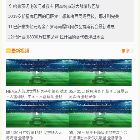
9
哈弗茨闪电破门难救主 阿森纳点球大战惜败巴黎
10
19岁新星库巴西的巴萨梦：想和梅西同场竞技，那才叫完美
11
巴萨豪掷亿元现金？罗马诺爆料阿尔瓦雷斯转会最新进展
12
巴萨豪掷8000万锁定戈登 拉什福德替代者浮出水面
最新视频
更多
FIBA三人篮球世界杯男子小组赛 德国
05月31日 欧冠决赛 巴黎圣日耳曼vs
三人篮球队 - 中国三人篮球队 全场录
阿森纳 全场录像
像
05月30日 中超第15轮 辽宁铁人vs上
05月26日 德甲升降级附加赛次回合
海海港 全场录像
帕德博恩vs沃尔夫斯堡 全场录像