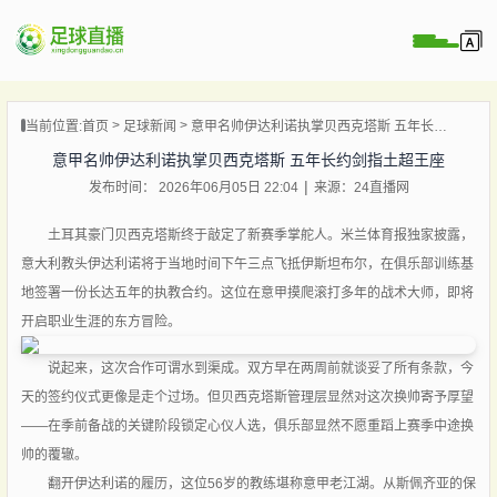
页
当前位置:
首页
足球新闻
意甲名帅伊达利诺执掌贝西克塔斯 五年长约剑指土超王座
直播
意甲名帅伊达利诺执掌贝西克塔斯 五年长约剑指土超王座
直播
发布时间： 2026年06月05日 22:04
来源：24直播网
录像
新闻
土耳其豪门贝西克塔斯终于敲定了新赛季掌舵人。米兰体育报独家披露，
意大利教头伊达利诺将于当地时间下午三点飞抵伊斯坦布尔，在俱乐部训练基
地签署一份长达五年的执教合约。这位在意甲摸爬滚打多年的战术大师，即将
开启职业生涯的东方冒险。
说起来，这次合作可谓水到渠成。双方早在两周前就谈妥了所有条款，今
天的签约仪式更像是走个过场。但贝西克塔斯管理层显然对这次换帅寄予厚望
——在季前备战的关键阶段锁定心仪人选，俱乐部显然不愿重蹈上赛季中途换
帅的覆辙。
翻开伊达利诺的履历，这位56岁的教练堪称意甲老江湖。从斯佩齐亚的保