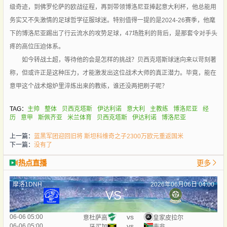
级奇迹，到佛罗伦萨的欧战征程，再到带领博洛尼亚捧起意大利杯，他总能用
务实又不失激情的足球哲学征服球迷。特别值得一提的是2024-26赛季，他麾
下的博洛尼亚踢出了行云流水的攻势足球，47场胜利的背后，是那套令对手头
疼的高位压迫体系。
如今转战土超，等待他的会是怎样的挑战？贝西克塔斯球迷向来以苛刻著
称，但或许正是这种压力，才能激发出这位战术大师的真正潜力。毕竟，能在
意甲这个战术熔炉里淬炼出来的教练，谁还没两把刷子呢？
TAG：
主帅
整体
贝西克塔斯
伊达利诺
意大利
主教练
博洛尼亚
经
历
意甲
斯佩齐亚
米兰体育
贝西克塔斯
伊达利诺
博洛尼亚
上一篇：
蓝黑军团迎回旧将 斯坦科维奇之子2300万欧元重返国米
下一篇：
没有了
热点直播
更多
摩洛1DNH
2026年06月06日 04:00
VS
vs
06-06 05:00
意杜萨高
皇家皮拉尔
vs
06-06 05:00
牙买加
南非