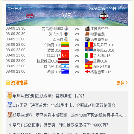
菲州长杯
2026年08月09日 19:00
VS
vs
08-09 19:30
青岛崂山啤酒
江苏肯帝亚
vs
08-09 20:30
河内水牛
岘港巨龙
vs
08-09 23:00
森马拉
诺夫哥罗德
vs
08-09 23:00
立陶宛U16
罗马尼亚U16
vs
08-09 23:00
波兰U16
塞尔维亚U16
vs
08-09 23:00
土耳其U16
意大利U16
vs
08-09 23:00
拉脱维亚U16
捷克U16
vs
08-09 23:00
以色列U16
西班牙U16
vs
08-09 23:00
希腊U16
格鲁吉亚U16
资讯推荐
更多
1
永州队要跟明星队踢球？官方辟谣：假的！
2
U17国足半决赛首发：442阵型出击，金冠成赵松源双枪组合
3
斯基拉爆料：罗马曾看中斯彭斯，热刺4000万欧的标价直接把人劝退了
4
皇马1.15亿搞定迪奥曼德，转头给罗德里报了个6000万？