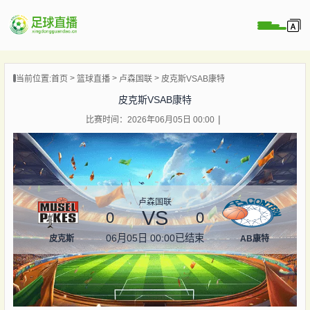
页
当前位置:
首页
篮球直播
卢森国联
皮克斯VSAB康特
直播
皮克斯VSAB康特
直播
比赛时间：2026年06月05日 00:00
录像
新闻
卢森国联
VS
0
0
06月05日 00:00
已结束
皮克斯
AB康特