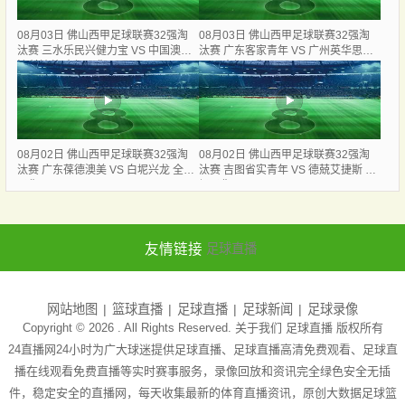
08月03日 佛山西甲足球联赛32强淘
08月03日 佛山西甲足球联赛32强淘
汰赛 三水乐民兴健力宝 VS 中国澳门
汰赛 广东客家青年 VS 广州英华思力
澳科精英 全场录像
U17 全场录像
08月02日 佛山西甲足球联赛32强淘
08月02日 佛山西甲足球联赛32强淘
汰赛 广东葆德澳美 VS 白坭兴龙 全场
汰赛 吉图省实青年 VS 德兢艾捷斯 全
录像
场录像
友情链接
足球直播
网站地图
篮球直播
足球直播
足球新闻
足球录像
Copyright © 2026 . All Rights Reserved. 关于我们
足球直播
版权所有
24直播网24小时为广大球迷提供足球直播、足球直播高清免费观看、足球直
播在线观看免费直播等实时赛事服务，录像回放和资讯完全绿色安全无插
件，稳定安全的直播网，每天收集最新的体育直播资讯，原创大数据足球篮