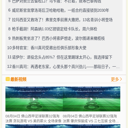
5
巴萨对费兰去留松口？马卡报：不拦着，就等巴黎掏钱
6
威尼斯官宣摩洛哥后卫哈勒哈勒，一纸合约直接锁到2030年
7
拉玛西亚又救场了！弗里克季前赛大撒把，13名青训小将登场
8
枪手截胡！阿森纳1.03亿镑锁定纽卡队长，周六体检
9
热刺板凳坐凉了？巴西小将索萨想走，波尔图递来橄榄枝
10
多特官宣：香川真司受邀出任俱乐部形象大使
11
诺伊尔：退役念头占85%？但在这里踢球太开心，我选择留下
12
香川真司：再遇老东家，心里头那个高兴劲儿——那段日子，一辈子忘不了
最新视频
更多
08月04日 佛山西甲足球联赛32强淘
08月04日 佛山西甲足球联赛32强淘
汰赛 贪玩游戏 VS 美的薪火 全场录像
汰赛 肇庆恒骏成 VS 三七互娱 全场录
像