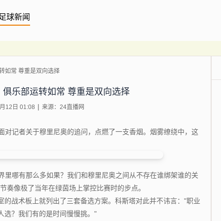
足球新闻
转如常 尊重是双向选择
俱乐部运转如常 尊重是双向选择
12日 01:08
来源：24直播网
面对记者关于穆里尼奥的追问，点燃了一支香烟。烟雾缭绕中，这
界里哪有那么多如果？我们和穆里尼奥之间从不存在谁绑架谁的关
，节奏像极了当年在绿茵场上掌控比赛时的步点。
的战术板上就列出了三套备选方案。科斯塔对此并不讳言："职业
人选？我们有的是时间慢慢挑。"