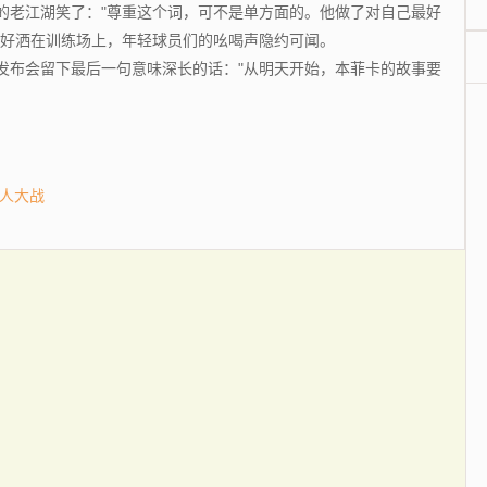
老江湖笑了："尊重这个词，可不是单方面的。他做了对自己最好
正好洒在训练场上，年轻球员们的吆喝声隐约可闻。
布会留下最后一句意味深长的话："从明天开始，本菲卡的故事要
抢人大战