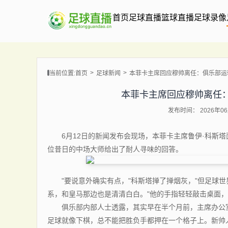
首页
足球直播
篮球直播
足球录像
当前位置:
首页
足球新闻
本菲卡主席回应穆帅离任：俱乐部运
本菲卡主席回应穆帅离任：
发布时间： 2026年06月
6月12日的新闻发布会现场，本菲卡主席鲁伊·科斯塔
位昔日的中场大师给出了耐人寻味的回答。
"要说意外确实有点，"科斯塔掸了掸烟灰，"但足球世
系，和皇马那边也是清清白白。"他的手指轻轻敲击桌面
俱乐部内部人士透露，其实早在半个月前，主席办公室
足球就像下棋，总不能把胜负手都押在一个格子上。新帅