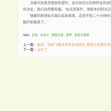
当被问及是否感到失望时，这位经历过无数转会风波的
的决定，我们自然要祝福。"会议室窗外，里斯本的阳光
随着科斯塔掐灭烟头起身离席，这场不到二十分钟的发
翻开新篇章了。"
TAG：
足球
本菲卡
穆里尼奥
西甲
皇家马德里
上一篇：
独家：热刺飞翼波罗夏窗或离队 曼城马竞展开
下一篇：
没有了