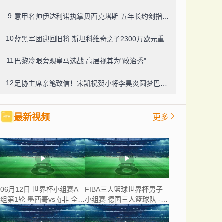
9
意甲名帅伊达利诺执掌贝西克塔斯 五年长约剑指土超王座
10
蓝黑军团迎回旧将 斯坦科维奇之子2300万欧元重返国米
11
巴黎冷眼旁观皇马选战 高层视其为"政治秀"
12
足协主席亲笔致信！宋凯祝贺小将李昊炎圆梦巴萨青训营
最新视频
更多
06月12日 世界杯小组赛A
FIBA三人篮球世界杯男子
组第1轮 墨西哥vs南非 全场
小组赛 德国三人篮球队 -
录像
中国三人篮球队 全场录像