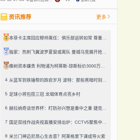
资讯推荐
更多
1
本菲卡主席回应穆帅离任：俱乐部运转如常 尊重是双向选择
2
独家：热刺飞翼波罗夏窗或离队 曼城马竞展开抢人大战
3
橡树资本嫌贵 利物浦为柯蒂斯-琼斯标价3000万欧遇阻
4
从蓝军到铁锤帮的跌宕岁月 波特：那些黑暗时刻终将照亮前路
5
足球小将包揽三冠 龙堌体育点亮乡村
6
赫拉纳奇谈世界杯：盯防孙兴慜是重中之重 捷克队志在突围
7
国足双线作战央视直播安排出炉：CCTV5聚焦中泰对决，CCTV5+呈现U23较量
8
米兰门神迈尼昂心生去意？阿莱格里下课成导火索