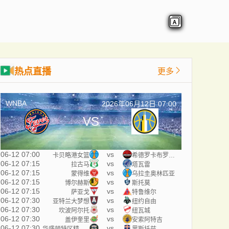
热点直播
更多
WNBA
2026年06月12日 07:00
VS
06-12 07:00
vs
卡贝略港女篮
希德罗卡布罗斯女篮
06-12 07:15
vs
拉古马
塔瓦雷
06-12 07:15
vs
蒙得维
乌拉圭奥林匹亚
06-12 07:15
vs
博尔赫斯
斯托莫
06-12 07:15
vs
萨亚戈
特鲁维尔
06-12 07:30
vs
亚特兰大梦想
纽约自由
06-12 07:30
vs
坎波阿尔托
纽瓦城
06-12 07:30
vs
盖伊奎里
安索阿特吉
06-12 07:30
vs
华盛顿特区精英足球俱乐部
里斯托兹