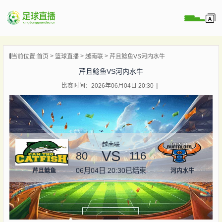
页
当前位置:
首页
篮球直播
越南联
芹且鲶鱼VS河内水牛
直播
芹且鲶鱼VS河内水牛
直播
比赛时间：2026年06月04日 20:30
录像
新闻
越南联
VS
80
116
06月04日 20:30
已结束
芹且鲶鱼
河内水牛