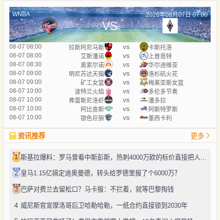
WNBA
2026年08月07日 07:00
VS
vs
08-07 08:00
拉斯阿尼马斯
卡斯托洛
vs
08-07 08:00
艾斯潘诺
上普恩特
vs
08-07 08:30
奥索尔诺
华尔迪维亚
vs
08-07 09:00
明尼苏达天猫
洛杉矶火花
vs
08-07 09:00
矿工女篮
梅莱亚斯女篮
vs
08-07 10:00
波特兰火焰
多伦多节奏
vs
08-07 10:00
弗雷斯尼洛虾
潘多拉
vs
08-07 10:00
阿比查斯
阿斯特罗斯
vs
08-07 10:00
银色巨狼
墨西卡利
资讯推荐
更多
1
斯基拉爆料：罗马曾看中斯彭斯，热刺4000万欧的标价直接把人劝退了
2
皇马1.15亿搞定迪奥曼德，转头给罗德里报了个6000万？
3
巴萨对费兰去留松口？马卡报：不拦着，就等巴黎掏钱
4
威尼斯官宣摩洛哥后卫哈勒哈勒，一纸合约直接锁到2030年