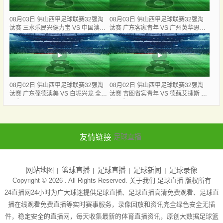
08月03日 佛山西甲足球联赛32强淘
08月03日 佛山西甲足球联赛32强淘
汰赛 三水乐民兴健力宝 VS 中国澳门
汰赛 广东客家青年 VS 广州英华思力
澳科精英 全场录像
U17 全场录像
08月02日 佛山西甲足球联赛32强淘
08月02日 佛山西甲足球联赛32强淘
汰赛 广东葆德澳美 VS 白坭兴龙 全场
汰赛 吉图省实青年 VS 德兢艾捷斯 全
录像
场录像
友情链接
足球直播
网站地图
篮球直播
足球直播
足球新闻
足球录像
Copyright © 2026 . All Rights Reserved. 关于我们
足球直播
版权所有
24直播网24小时为广大球迷提供足球直播、足球直播高清免费观看、足球直
播在线观看免费直播等实时赛事服务，录像回放和资讯完全绿色安全无插
件，稳定安全的直播网，每天收集最新的体育直播资讯，原创大数据足球篮