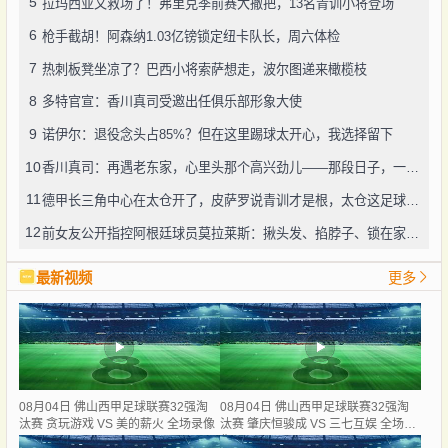
5
拉玛西亚又救场了！弗里克季前赛大撒把，13名青训小将登场
6
枪手截胡！阿森纳1.03亿镑锁定纽卡队长，周六体检
7
热刺板凳坐凉了？巴西小将索萨想走，波尔图递来橄榄枝
8
多特官宣：香川真司受邀出任俱乐部形象大使
9
诺伊尔：退役念头占85%？但在这里踢球太开心，我选择留下
10
香川真司：再遇老东家，心里头那个高兴劲儿——那段日子，一辈子忘不了
11
德甲长三角中心在太仓开了，皮萨罗说青训才是根，太仓这足球味儿还真不赖
12
前女友公开指控阿根廷球员莫拉莱斯：揪头发、掐脖子、锁在家中，还威胁“别想活着下车”
最新视频
更多
08月04日 佛山西甲足球联赛32强淘
08月04日 佛山西甲足球联赛32强淘
汰赛 贪玩游戏 VS 美的薪火 全场录像
汰赛 肇庆恒骏成 VS 三七互娱 全场录
像