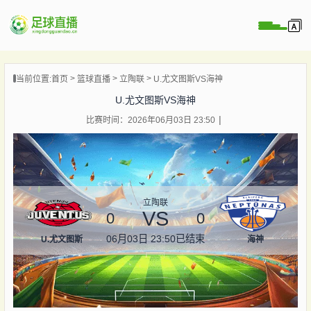
页
当前位置:
首页
篮球直播
立陶联
U.尤文图斯VS海神
直播
U.尤文图斯VS海神
直播
比赛时间：2026年06月03日 23:50
录像
新闻
立陶联
VS
0
0
06月03日 23:50
已结束
U.尤文图斯
海神