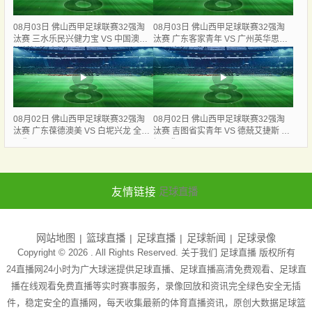
08月03日 佛山西甲足球联赛32强淘
08月03日 佛山西甲足球联赛32强淘
汰赛 三水乐民兴健力宝 VS 中国澳门
汰赛 广东客家青年 VS 广州英华思力
澳科精英 全场录像
U17 全场录像
08月02日 佛山西甲足球联赛32强淘
08月02日 佛山西甲足球联赛32强淘
汰赛 广东葆德澳美 VS 白坭兴龙 全场
汰赛 吉图省实青年 VS 德兢艾捷斯 全
录像
场录像
友情链接
足球直播
网站地图
篮球直播
足球直播
足球新闻
足球录像
Copyright © 2026 . All Rights Reserved. 关于我们
足球直播
版权所有
24直播网24小时为广大球迷提供足球直播、足球直播高清免费观看、足球直
播在线观看免费直播等实时赛事服务，录像回放和资讯完全绿色安全无插
件，稳定安全的直播网，每天收集最新的体育直播资讯，原创大数据足球篮