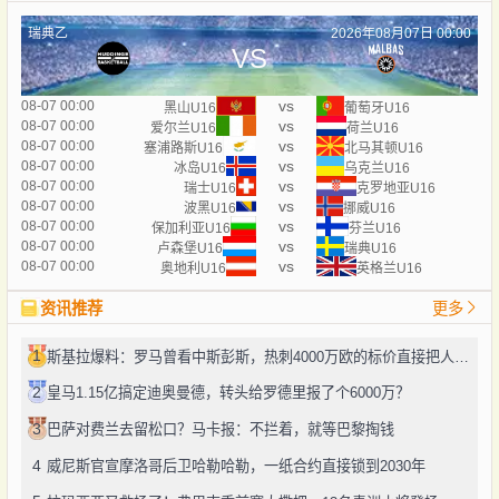
瑞典乙
2026年08月07日 00:00
VS
vs
08-07 00:00
黑山U16
葡萄牙U16
vs
08-07 00:00
爱尔兰U16
荷兰U16
vs
08-07 00:00
塞浦路斯U16
北马其顿U16
vs
08-07 00:00
冰岛U16
乌克兰U16
vs
08-07 00:00
瑞士U16
克罗地亚U16
vs
08-07 00:00
波黑U16
挪威U16
vs
08-07 00:00
保加利亚U16
芬兰U16
vs
08-07 00:00
卢森堡U16
瑞典U16
vs
08-07 00:00
奥地利U16
英格兰U16
资讯推荐
更多
1
斯基拉爆料：罗马曾看中斯彭斯，热刺4000万欧的标价直接把人劝退了
2
皇马1.15亿搞定迪奥曼德，转头给罗德里报了个6000万？
3
巴萨对费兰去留松口？马卡报：不拦着，就等巴黎掏钱
4
威尼斯官宣摩洛哥后卫哈勒哈勒，一纸合约直接锁到2030年