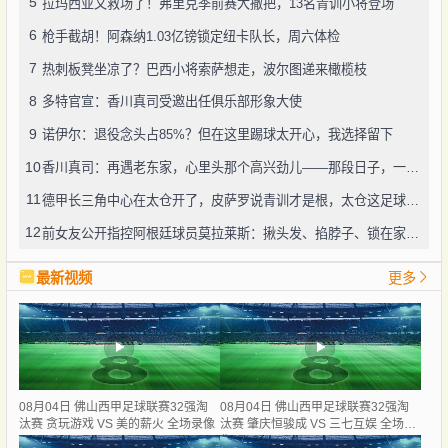
5
拉玛西亚又救场了！弗里克季前赛大撒把，13名青训小将登场
6
枪手截胡！阿森纳1.03亿镑锁定纽卡队长，周六体检
7
热刺板凳坐凉了？巴西小将索萨想走，波尔图递来橄榄枝
8
多特官宣：香川真司受邀出任俱乐部形象大使
9
诺伊尔：退役念头占85%？但在这里踢球太开心，我选择留下
10
香川真司：再遇老东家，心里头那个高兴劲儿——那段日子，一辈子忘不了
11
德甲长三角中心在太仓开了，皮萨罗说青训才是根，太仓这足球味儿还真不赖
12
前女友公开指控阿根廷球员莫拉莱斯：揪头发、掐脖子、锁在家中，还威胁“别想活着下车”
最新视频
更多
08月04日 佛山西甲足球联赛32强淘
08月04日 佛山西甲足球联赛32强淘
汰赛 贪玩游戏 VS 美的薪火 全场录像
汰赛 肇庆恒骏成 VS 三七互娱 全场录
像