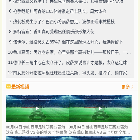
5
拉玛西亚又救场了！弗里克季前赛大撒把，13名青训小将登场
6
枪手截胡！阿森纳1.03亿镑锁定纽卡队长，周六体检
7
热刺板凳坐凉了？巴西小将索萨想走，波尔图递来橄榄枝
8
多特官宣：香川真司受邀出任俱乐部形象大使
9
诺伊尔：退役念头占85%？但在这里踢球太开心，我选择留下
10
香川真司：再遇老东家，心里头那个高兴劲儿——那段日子，一辈子忘不了
11
德甲长三角中心在太仓开了，皮萨罗说青训才是根，太仓这足球味儿还真不赖
12
前女友公开指控阿根廷球员莫拉莱斯：揪头发、掐脖子、锁在家中，还威胁“别想活着下车”
最新视频
更多
08月04日 佛山西甲足球联赛32强淘
08月04日 佛山西甲足球联赛32强淘
汰赛 贪玩游戏 VS 美的薪火 全场录像
汰赛 肇庆恒骏成 VS 三七互娱 全场录
像