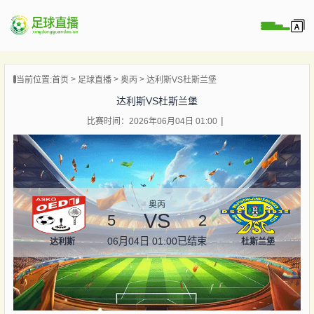
页
当前位置:
首页
足球直播
奥丙
达利斯VS杜斯兰堡
直播
达利斯VS杜斯兰堡
直播
比赛时间：2026年06月04日 01:00
录像
新闻
奥丙
VS
5
2
06月04日 01:00
已结束
达利斯
杜斯兰堡