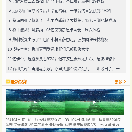
5
巴萨对费兰去留松口？马卡报：不拦着，就等巴黎掏钱
6
威尼斯官宣摩洛哥后卫哈勒哈勒，一纸合约直接锁到2030年
7
拉玛西亚又救场了！弗里克季前赛大撒把，13名青训小将登场
8
枪手截胡！阿森纳1.03亿镑锁定纽卡队长，周六体检
9
热刺板凳坐凉了？巴西小将索萨想走，波尔图递来橄榄枝
10
多特官宣：香川真司受邀出任俱乐部形象大使
11
诺伊尔：退役念头占85%？但在这里踢球太开心，我选择留下
12
香川真司：再遇老东家，心里头那个高兴劲儿——那段日子，一辈子忘不了
最新视频
更多
08月04日 佛山西甲足球联赛32强淘
08月04日 佛山西甲足球联赛32强淘
汰赛 贪玩游戏 VS 美的薪火 全场录像
汰赛 肇庆恒骏成 VS 三七互娱 全场录
像