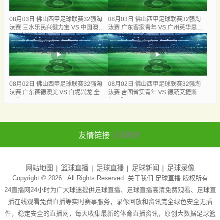
08月03日 佛山西甲足球联赛32强淘
08月03日 佛山西甲足球联赛32强淘
汰赛 三水乐民兴健力宝 VS 中国澳门
汰赛 广东客家青年 VS 广州英华思力
澳科精英 全场录像
U17 全场录像
08月02日 佛山西甲足球联赛32强淘
08月02日 佛山西甲足球联赛32强淘
汰赛 广东葆德澳美 VS 白坭兴龙 全场
汰赛 吉图省实青年 VS 德兢艾捷斯 全
录像
场录像
友情链接
足球直播
网站地图
篮球直播
足球直播
足球新闻
足球录像
Copyright © 2026 . All Rights Reserved. 关于我们
足球直播
版权所有
24直播网24小时为广大球迷提供足球直播、足球直播高清免费观看、足球直
播在线观看免费直播等实时赛事服务，录像回放和资讯完全绿色安全无插
件，稳定安全的直播网，每天收集最新的体育直播资讯，原创大数据足球篮