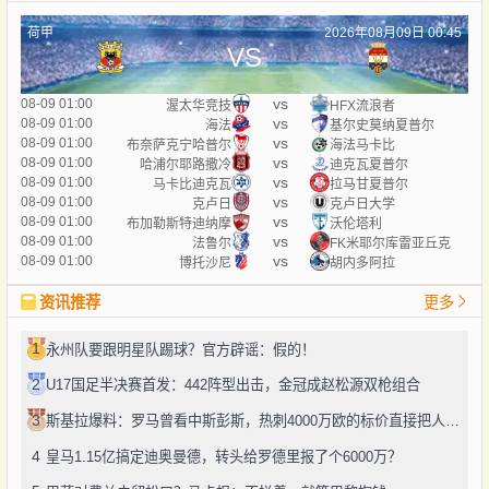
荷甲
2026年08月09日 00:45
VS
vs
08-09 01:00
渥太华竞技
HFX流浪者
vs
08-09 01:00
海法
基尔史莫纳夏普尔
vs
08-09 01:00
布奈萨克宁哈普尔
海法马卡比
vs
08-09 01:00
哈浦尔耶路撒冷
迪克瓦夏普尔
vs
08-09 01:00
马卡比迪克瓦
拉马甘夏普尔
vs
08-09 01:00
克卢日
克卢日大学
vs
08-09 01:00
布加勒斯特迪纳摩
沃伦塔利
vs
08-09 01:00
法鲁尔
FK米耶尔库雷亚丘克
vs
08-09 01:00
博托沙尼
胡内多阿拉
资讯推荐
更多
1
永州队要跟明星队踢球？官方辟谣：假的！
2
U17国足半决赛首发：442阵型出击，金冠成赵松源双枪组合
3
斯基拉爆料：罗马曾看中斯彭斯，热刺4000万欧的标价直接把人劝退了
4
皇马1.15亿搞定迪奥曼德，转头给罗德里报了个6000万？