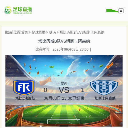
页
当前位置:
首页
足球直播
捷丙
塔比历斯B队VS切斯卡阿森纳
直播
塔比历斯B队VS切斯卡阿森纳
直播
比赛时间：2026年06月03日 23:00
录像
新闻
捷丙
VS
0
1
06月03日 23:00
已结束
塔比历斯B队
切斯卡阿森纳