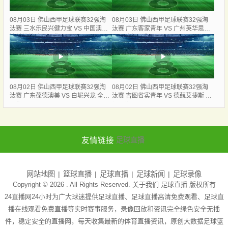
08月03日 佛山西甲足球联赛32强淘
08月03日 佛山西甲足球联赛32强淘
汰赛 三水乐民兴健力宝 VS 中国澳门
汰赛 广东客家青年 VS 广州英华思力
澳科精英 全场录像
U17 全场录像
08月02日 佛山西甲足球联赛32强淘
08月02日 佛山西甲足球联赛32强淘
汰赛 广东葆德澳美 VS 白坭兴龙 全场
汰赛 吉图省实青年 VS 德兢艾捷斯 全
录像
场录像
友情链接
足球直播
网站地图
篮球直播
足球直播
足球新闻
足球录像
Copyright © 2026 . All Rights Reserved. 关于我们
足球直播
版权所有
24直播网24小时为广大球迷提供足球直播、足球直播高清免费观看、足球直
播在线观看免费直播等实时赛事服务，录像回放和资讯完全绿色安全无插
件，稳定安全的直播网，每天收集最新的体育直播资讯，原创大数据足球篮