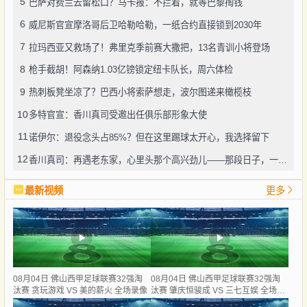
5
巴萨对费兰去留松口？马卡报：不拦着，就等巴黎掏钱
6
威尼斯官宣摩洛哥后卫哈勒哈勒，一纸合约直接锁到2030年
7
拉玛西亚又救场了！弗里克季前赛大撒把，13名青训小将登场
8
枪手截胡！阿森纳1.03亿镑锁定纽卡队长，周六体检
9
热刺板凳坐凉了？巴西小将索萨想走，波尔图递来橄榄枝
10
多特官宣：香川真司受邀出任俱乐部形象大使
11
诺伊尔：退役念头占85%？但在这里踢球太开心，我选择留下
12
香川真司：再遇老东家，心里头那个高兴劲儿——那段日子，一辈子忘不了
最新视频
更多
08月04日 佛山西甲足球联赛32强淘
08月04日 佛山西甲足球联赛32强淘
汰赛 贪玩游戏 VS 美的薪火 全场录像
汰赛 肇庆恒骏成 VS 三七互娱 全场录
像