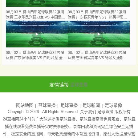
08月03日 佛山西甲足球联赛32强淘
08月03日 佛山西甲足球联赛32强淘
汰赛 三水乐民兴健力宝 VS 中国澳门
汰赛 广东客家青年 VS 广州英华思力
澳科精英 全场录像
U17 全场录像
08月02日 佛山西甲足球联赛32强淘
08月02日 佛山西甲足球联赛32强淘
汰赛 广东葆德澳美 VS 白坭兴龙 全场
汰赛 吉图省实青年 VS 德兢艾捷斯 全
录像
场录像
友情链接
足球直播
网站地图
篮球直播
足球直播
足球新闻
足球录像
Copyright © 2026 . All Rights Reserved. 关于我们
足球直播
版权所有
24直播网24小时为广大球迷提供足球直播、足球直播高清免费观看、足球直
播在线观看免费直播等实时赛事服务，录像回放和资讯完全绿色安全无插
件，稳定安全的直播网，每天收集最新的体育直播资讯，原创大数据足球篮