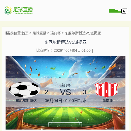
页
当前位置:
首页
足球直播
瑞典杯
东厄尔斯博达VS派提亚
直播
东厄尔斯博达VS派提亚
直播
比赛时间：2026年06月04日 01:00
录像
新闻
瑞典杯
VS
2
3
06月04日 01:00
已结束
东厄尔斯博达
派提亚