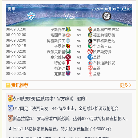
奥甲
2026年08月09日 01:30
VS
vs
08-09 01:30
罗斯托夫
莫斯科中央陆军
vs
08-09 02:00
埃因霍温
福图纳锡塔德
vs
08-09 02:00
博雷斯拉夫
布拉格斯巴达
vs
08-09 02:15
哥罗纳
华沙莱吉亚
vs
08-09 02:30
沃尔夫斯堡
凯泽斯劳滕
vs
08-09 02:30
塞尔维特
草蜢
vs
08-09 02:30
特伦辛
布拉迪斯拉发
vs
08-09 02:45
布洛涅
南锡
vs
08-09 02:45
克莱蒙
兰斯
资讯推荐
更多
1
永州队要跟明星队踢球？官方辟谣：假的！
2
U17国足半决赛首发：442阵型出击，金冠成赵松源双枪组合
3
斯基拉爆料：罗马曾看中斯彭斯，热刺4000万欧的标价直接把人劝退了
4
皇马1.15亿搞定迪奥曼德，转头给罗德里报了个6000万？