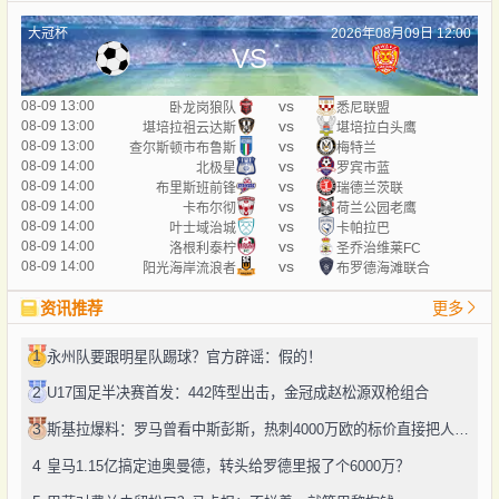
大冠杯
2026年08月09日 12:00
VS
vs
08-09 13:00
卧龙岗狼队
悉尼联盟
vs
08-09 13:00
堪培拉祖云达斯
堪培拉白头鹰
vs
08-09 13:00
查尔斯顿市布鲁斯
梅特兰
vs
08-09 14:00
北极星
罗宾市蓝
vs
08-09 14:00
布里斯班前锋
瑞德兰茨联
vs
08-09 14:00
卡布尔彻
荷兰公园老鹰
vs
08-09 14:00
叶士域治城
卡帕拉巴
vs
08-09 14:00
洛根利泰柠
圣乔治维莱FC
vs
08-09 14:00
阳光海岸流浪者
布罗德海滩联合
资讯推荐
更多
1
永州队要跟明星队踢球？官方辟谣：假的！
2
U17国足半决赛首发：442阵型出击，金冠成赵松源双枪组合
3
斯基拉爆料：罗马曾看中斯彭斯，热刺4000万欧的标价直接把人劝退了
4
皇马1.15亿搞定迪奥曼德，转头给罗德里报了个6000万？