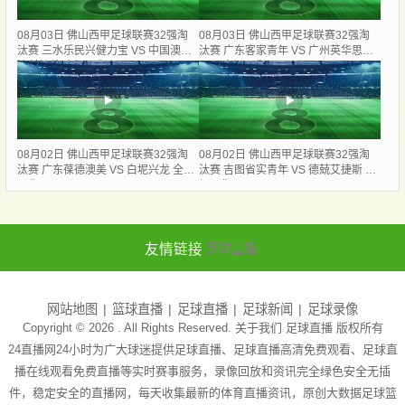
08月03日 佛山西甲足球联赛32强淘
08月03日 佛山西甲足球联赛32强淘
汰赛 三水乐民兴健力宝 VS 中国澳门
汰赛 广东客家青年 VS 广州英华思力
澳科精英 全场录像
U17 全场录像
08月02日 佛山西甲足球联赛32强淘
08月02日 佛山西甲足球联赛32强淘
汰赛 广东葆德澳美 VS 白坭兴龙 全场
汰赛 吉图省实青年 VS 德兢艾捷斯 全
录像
场录像
友情链接
足球直播
网站地图
篮球直播
足球直播
足球新闻
足球录像
Copyright © 2026 . All Rights Reserved. 关于我们
足球直播
版权所有
24直播网24小时为广大球迷提供足球直播、足球直播高清免费观看、足球直
播在线观看免费直播等实时赛事服务，录像回放和资讯完全绿色安全无插
件，稳定安全的直播网，每天收集最新的体育直播资讯，原创大数据足球篮