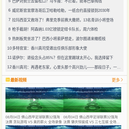
5
巴萨对费兰去留松口？马卡报：不拦着，就等巴黎掏钱
6
威尼斯官宣摩洛哥后卫哈勒哈勒，一纸合约直接锁到2030年
7
拉玛西亚又救场了！弗里克季前赛大撒把，13名青训小将登场
8
枪手截胡！阿森纳1.03亿镑锁定纽卡队长，周六体检
9
热刺板凳坐凉了？巴西小将索萨想走，波尔图递来橄榄枝
10
多特官宣：香川真司受邀出任俱乐部形象大使
11
诺伊尔：退役念头占85%？但在这里踢球太开心，我选择留下
12
香川真司：再遇老东家，心里头那个高兴劲儿——那段日子，一辈子忘不了
最新视频
更多
08月04日 佛山西甲足球联赛32强淘
08月04日 佛山西甲足球联赛32强淘
汰赛 贪玩游戏 VS 美的薪火 全场录像
汰赛 肇庆恒骏成 VS 三七互娱 全场录
像