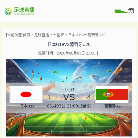
页
当前位置:
首页
足球直播
土伦杯
日本U19VS葡萄牙U20
直播
日本U19VS葡萄牙U20
直播
比赛时间：2026年06月03日 21:00
录像
新闻
土伦杯
VS
1
4
06月03日 21:00
已结束
日本U19
葡萄牙U20