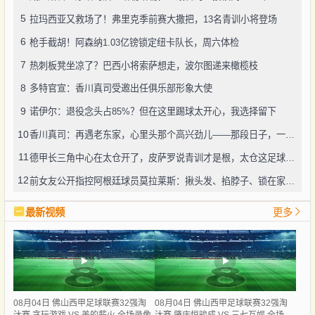
5
拉玛西亚又救场了！弗里克季前赛大撒把，13名青训小将登场
6
枪手截胡！阿森纳1.03亿镑锁定纽卡队长，周六体检
7
热刺板凳坐凉了？巴西小将索萨想走，波尔图递来橄榄枝
8
多特官宣：香川真司受邀出任俱乐部形象大使
9
诺伊尔：退役念头占85%？但在这里踢球太开心，我选择留下
10
香川真司：再遇老东家，心里头那个高兴劲儿——那段日子，一辈子忘不了
11
德甲长三角中心在太仓开了，皮萨罗说青训才是根，太仓这足球味儿还真不赖
12
前女友公开指控阿根廷球员莫拉莱斯：揪头发、掐脖子、锁在家中，还威胁“别想活着下车”
最新视频
更多
08月04日 佛山西甲足球联赛32强淘
08月04日 佛山西甲足球联赛32强淘