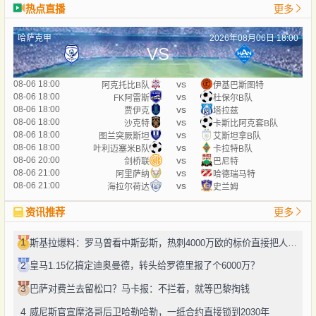
热点直播
更多
哈萨克甲
2026年08月06日 18:00
VS
vs
08-06 18:00
阿克托比B队
伊基巴斯图特
vs
08-06 18:00
FK阿雷斯
杜保尔B队
vs
08-06 18:00
贾伊克
塔拉兹
vs
08-06 18:00
沙克特
卡斯比阿克套B队
vs
08-06 18:00
图兰突厥斯坦
艾斯坦拿B队
vs
08-06 18:00
叶利迈塞米B队
卡拉特B队
vs
08-06 20:00
剑桥联
巴尼特
vs
08-06 21:00
阿里萨纳
哈德瑞马特
vs
08-06 21:00
海拉尔荷达
史兰姆
资讯推荐
更多
1
斯基拉爆料：罗马曾看中斯彭斯，热刺4000万欧的标价直接把人劝退了
2
皇马1.15亿搞定迪奥曼德，转头给罗德里报了个6000万？
3
巴萨对费兰去留松口？马卡报：不拦着，就等巴黎掏钱
4
威尼斯官宣摩洛哥后卫哈勒哈勒，一纸合约直接锁到2030年