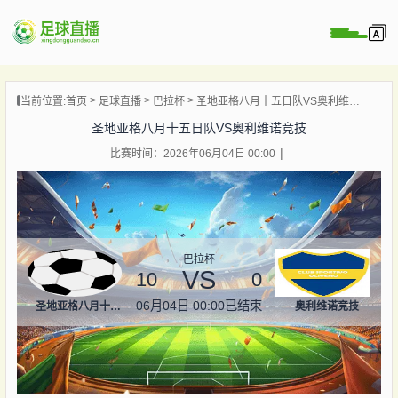
页
当前位置:
首页
足球直播
巴拉杯
圣地亚格八月十五日队VS奥利维诺竞技
直播
圣地亚格八月十五日队VS奥利维诺竞技
直播
比赛时间：2026年06月04日 00:00
录像
新闻
巴拉杯
VS
10
0
06月04日 00:00
已结束
圣地亚格八月十五日队
奥利维诺竞技