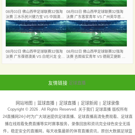
08月03日 佛山西甲足球联赛32强淘
08月03日 佛山西甲足球联赛32强淘
汰赛 三水乐民兴健力宝 VS 中国澳门
汰赛 广东客家青年 VS 广州英华思力
澳科精英 全场录像
U17 全场录像
08月02日 佛山西甲足球联赛32强淘
08月02日 佛山西甲足球联赛32强淘
汰赛 广东葆德澳美 VS 白坭兴龙 全场
汰赛 吉图省实青年 VS 德兢艾捷斯 全
录像
场录像
友情链接
足球直播
网站地图
篮球直播
足球直播
足球新闻
足球录像
Copyright © 2026 . All Rights Reserved. 关于我们
足球直播
版权所有
24直播网24小时为广大球迷提供足球直播、足球直播高清免费观看、足球直
播在线观看免费直播等实时赛事服务，录像回放和资讯完全绿色安全无插
件，稳定安全的直播网，每天收集最新的体育直播资讯，原创大数据足球篮