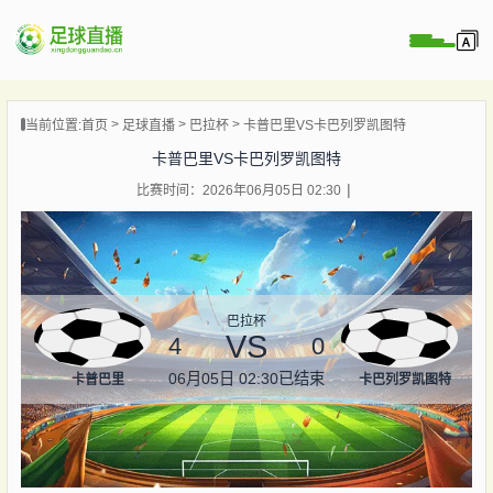
页
当前位置:
首页
足球直播
巴拉杯
卡普巴里VS卡巴列罗凯图特
直播
卡普巴里VS卡巴列罗凯图特
直播
比赛时间：2026年06月05日 02:30
录像
新闻
巴拉杯
VS
4
0
06月05日 02:30
已结束
卡普巴里
卡巴列罗凯图特