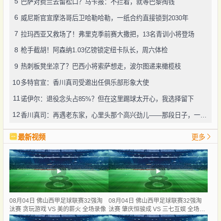
5
巴萨对费兰去留松口？马卡报：不拦着，就等巴黎掏钱
6
威尼斯官宣摩洛哥后卫哈勒哈勒，一纸合约直接锁到2030年
7
拉玛西亚又救场了！弗里克季前赛大撒把，13名青训小将登场
8
枪手截胡！阿森纳1.03亿镑锁定纽卡队长，周六体检
9
热刺板凳坐凉了？巴西小将索萨想走，波尔图递来橄榄枝
10
多特官宣：香川真司受邀出任俱乐部形象大使
11
诺伊尔：退役念头占85%？但在这里踢球太开心，我选择留下
12
香川真司：再遇老东家，心里头那个高兴劲儿——那段日子，一辈子忘不了
最新视频
更多
08月04日 佛山西甲足球联赛32强淘
08月04日 佛山西甲足球联赛32强淘
汰赛 贪玩游戏 VS 美的薪火 全场录像
汰赛 肇庆恒骏成 VS 三七互娱 全场录
像