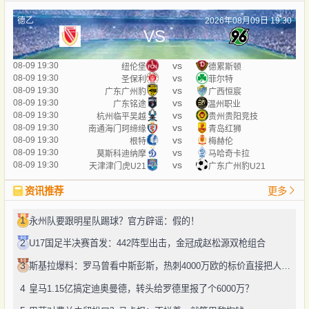
德乙
2026年08月09日 19:30
VS
vs
08-09 19:30
纽伦堡
德累斯顿
vs
08-09 19:30
圣保利
菲尔特
vs
08-09 19:30
广东广州豹
广西恒宸
vs
08-09 19:30
广东铭途
温州职业
vs
08-09 19:30
杭州临平吴越
贵州贵阳竞技
vs
08-09 19:30
南通海门珂缔缘
青岛红狮
vs
08-09 19:30
根特
梅赫伦
vs
08-09 19:30
莫斯科迪纳摩
马哈奇卡拉
vs
08-09 19:30
天津津门虎U21
广东广州豹U21
资讯推荐
更多
1
永州队要跟明星队踢球？官方辟谣：假的！
2
U17国足半决赛首发：442阵型出击，金冠成赵松源双枪组合
3
斯基拉爆料：罗马曾看中斯彭斯，热刺4000万欧的标价直接把人劝退了
4
皇马1.15亿搞定迪奥曼德，转头给罗德里报了个6000万？