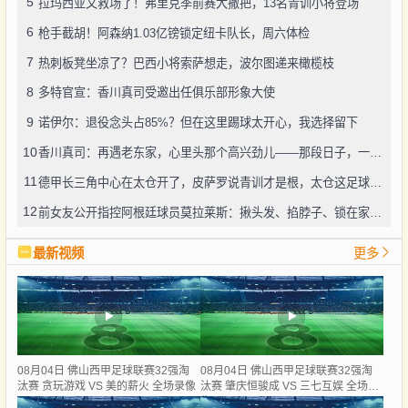
5
拉玛西亚又救场了！弗里克季前赛大撒把，13名青训小将登场
6
枪手截胡！阿森纳1.03亿镑锁定纽卡队长，周六体检
7
热刺板凳坐凉了？巴西小将索萨想走，波尔图递来橄榄枝
8
多特官宣：香川真司受邀出任俱乐部形象大使
9
诺伊尔：退役念头占85%？但在这里踢球太开心，我选择留下
10
香川真司：再遇老东家，心里头那个高兴劲儿——那段日子，一辈子忘不了
11
德甲长三角中心在太仓开了，皮萨罗说青训才是根，太仓这足球味儿还真不赖
12
前女友公开指控阿根廷球员莫拉莱斯：揪头发、掐脖子、锁在家中，还威胁“别想活着下车”
最新视频
更多
08月04日 佛山西甲足球联赛32强淘
08月04日 佛山西甲足球联赛32强淘
汰赛 贪玩游戏 VS 美的薪火 全场录像
汰赛 肇庆恒骏成 VS 三七互娱 全场录
像