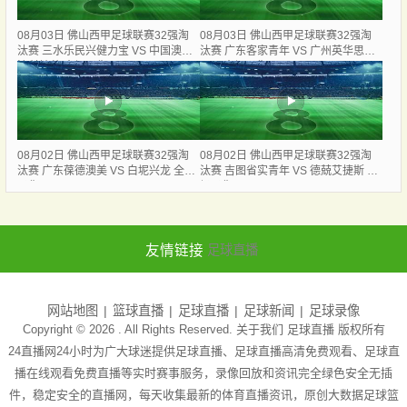
08月03日 佛山西甲足球联赛32强淘
08月03日 佛山西甲足球联赛32强淘
汰赛 三水乐民兴健力宝 VS 中国澳门
汰赛 广东客家青年 VS 广州英华思力
澳科精英 全场录像
U17 全场录像
08月02日 佛山西甲足球联赛32强淘
08月02日 佛山西甲足球联赛32强淘
汰赛 广东葆德澳美 VS 白坭兴龙 全场
汰赛 吉图省实青年 VS 德兢艾捷斯 全
录像
场录像
友情链接
足球直播
网站地图
篮球直播
足球直播
足球新闻
足球录像
Copyright © 2026 . All Rights Reserved. 关于我们
足球直播
版权所有
24直播网24小时为广大球迷提供足球直播、足球直播高清免费观看、足球直
播在线观看免费直播等实时赛事服务，录像回放和资讯完全绿色安全无插
件，稳定安全的直播网，每天收集最新的体育直播资讯，原创大数据足球篮