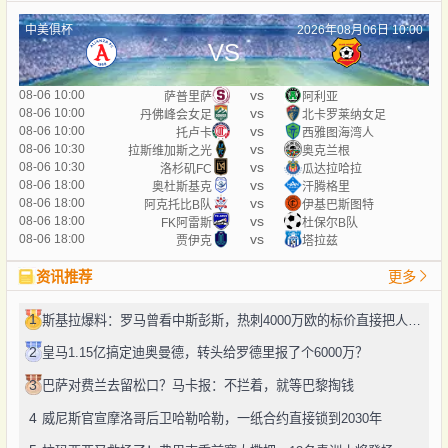
中美俱杯
2026年08月06日 10:00
VS
vs
08-06 10:00
萨普里萨
阿利亚
vs
08-06 10:00
丹佛峰会女足
北卡罗莱纳女足
vs
08-06 10:00
托卢卡
西雅图海湾人
vs
08-06 10:30
拉斯维加斯之光
奥克兰根
vs
08-06 10:30
洛杉矶FC
瓜达拉哈拉
vs
08-06 18:00
奥杜斯基克
汗腾格里
vs
08-06 18:00
阿克托比B队
伊基巴斯图特
vs
08-06 18:00
FK阿雷斯
杜保尔B队
vs
08-06 18:00
贾伊克
塔拉兹
资讯推荐
更多
1
斯基拉爆料：罗马曾看中斯彭斯，热刺4000万欧的标价直接把人劝退了
2
皇马1.15亿搞定迪奥曼德，转头给罗德里报了个6000万？
3
巴萨对费兰去留松口？马卡报：不拦着，就等巴黎掏钱
4
威尼斯官宣摩洛哥后卫哈勒哈勒，一纸合约直接锁到2030年