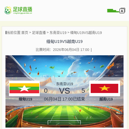
页
当前位置:
首页
足球直播
东南亚U19
缅甸U19VS越南U19
直播
缅甸U19VS越南U19
直播
比赛时间：2026年06月04日 17:00
录像
新闻
东南亚U19
VS
0
5
06月04日 17:00
已结束
缅甸U19
越南U19