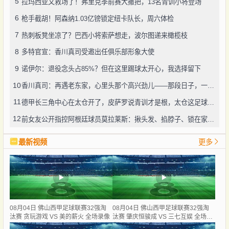
5
拉玛西亚又救场了！弗里克季前赛大撒把，13名青训小将登场
6
枪手截胡！阿森纳1.03亿镑锁定纽卡队长，周六体检
7
热刺板凳坐凉了？巴西小将索萨想走，波尔图递来橄榄枝
8
多特官宣：香川真司受邀出任俱乐部形象大使
9
诺伊尔：退役念头占85%？但在这里踢球太开心，我选择留下
10
香川真司：再遇老东家，心里头那个高兴劲儿——那段日子，一辈子忘不了
11
德甲长三角中心在太仓开了，皮萨罗说青训才是根，太仓这足球味儿还真不赖
12
前女友公开指控阿根廷球员莫拉莱斯：揪头发、掐脖子、锁在家中，还威胁“别想活着下车”
最新视频
更多
08月04日 佛山西甲足球联赛32强淘
08月04日 佛山西甲足球联赛32强淘
汰赛 贪玩游戏 VS 美的薪火 全场录像
汰赛 肇庆恒骏成 VS 三七互娱 全场录
像