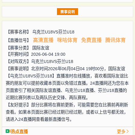
赛事说明
【赛事名称】
乌克兰U18VS芬兰U18
高清直播
咪咕体育
免费直播
腾讯体育
【直播信号】
【赛事分类】
国际友谊
【开赛时间】2026-06-04 19:00
【对阵双方】
乌克兰U18VS芬兰U18
【赛事说明】北京时间2026年06月04日04 19时00分，国际友谊
【乌克兰U18VS芬兰U18】直播准时在线播放，喜欢看国际友谊比
赛的朋友可以提前收藏本页面以免错过直播。24直播网还为您在本
页面索引了相关国际友谊直播、乌克兰U18直播、芬兰U18直播的
近期比赛列表以及两队历史交锋、两队赛程。
【友好提示】部分比赛将在赛前更新，可能需要您在比赛前再刷新
查看。如果本页面比赛已经过期已经过期，或者以上信号都无效，
请进入24直播网查看最新直播信号。
热点直播
更多