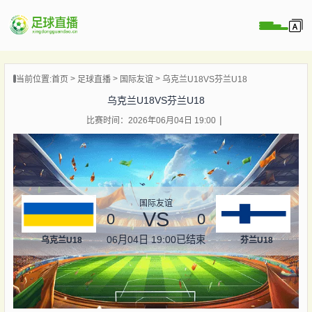
页
当前位置:
首页
足球直播
国际友谊
乌克兰U18VS芬兰U18
直播
乌克兰U18VS芬兰U18
直播
比赛时间：2026年06月04日 19:00
录像
新闻
国际友谊
VS
0
0
06月04日 19:00
已结束
乌克兰U18
芬兰U18