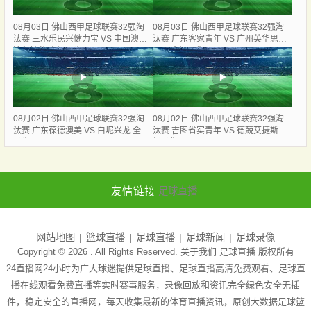
08月03日 佛山西甲足球联赛32强淘
08月03日 佛山西甲足球联赛32强淘
汰赛 三水乐民兴健力宝 VS 中国澳门
汰赛 广东客家青年 VS 广州英华思力
澳科精英 全场录像
U17 全场录像
08月02日 佛山西甲足球联赛32强淘
08月02日 佛山西甲足球联赛32强淘
汰赛 广东葆德澳美 VS 白坭兴龙 全场
汰赛 吉图省实青年 VS 德兢艾捷斯 全
录像
场录像
友情链接
足球直播
网站地图
篮球直播
足球直播
足球新闻
足球录像
Copyright © 2026 . All Rights Reserved. 关于我们
足球直播
版权所有
24直播网24小时为广大球迷提供足球直播、足球直播高清免费观看、足球直
播在线观看免费直播等实时赛事服务，录像回放和资讯完全绿色安全无插
件，稳定安全的直播网，每天收集最新的体育直播资讯，原创大数据足球篮