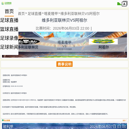
首页
当前位置:
首页
足球直播
喀麦隆甲
维多利亚联林贝VS阿祖尔
维多利亚联林贝VS阿祖尔
足球直播
比赛时间：2026年06月03日 22:00
篮球直播
足球录像
喀麦隆甲
VS
足球新闻
2
1
维多利亚联林贝
阿祖尔
06月03日 22:00
已结束
赛事说明
【赛事名称】
维多利亚联林贝VS阿祖尔
【直播信号】
【赛事分类】
喀麦隆甲
【开赛时间】2026-06-03 22:00
【对阵双方】
维多利亚联林贝VS阿祖尔
【赛事说明】北京时间2026年06月03日03 22时00分，喀麦隆甲【维多利亚联林贝VS阿祖尔】直播准时在线播放，喜欢看喀麦隆甲比赛的朋友可以提前收藏本页面以免错过直播。24直播网还为您
在本页面索引了相关喀麦隆甲直播、维多利亚联林贝直播、阿祖尔直播的近期比赛列表以及两队历史交锋、两队赛程。
【友好提示】部分比赛将在赛前更新，可能需要您在比赛前再刷新查看。如果本页面比赛已经过期已经过期，或者以上信号都无效，请进入24直播网查看最新直播信号。
热点直播
更多
玻利甲
2026年08月07日 03:00