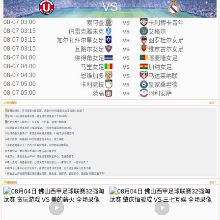
VS
vs
08-07 03:00
索阿查
卡利博卡青年
vs
08-07 03:15
IR雷克雅未克
艾格尔
vs
08-07 03:15
加尔扎拜尔星女足
图罗杜尔女足
vs
08-07 03:15
瓦路尔女足
维京古尔女足
vs
08-07 04:00
佛得角女足
喀麦隆女足
vs
08-07 04:00
马里女足
加纳女足
vs
08-07 04:30
恩维加多
马达莱纳联
vs
08-07 05:00
卡利竞技
皇家桑坦德
vs
08-07 05:00
茨高
阿利安萨
资讯推荐
更多
1
斯基拉爆料：罗马曾看中斯彭斯，热刺4000万欧的标价直接把人劝退了
2
皇马1.15亿搞定迪奥曼德，转头给罗德里报了个6000万？
3
巴萨对费兰去留松口？马卡报：不拦着，就等巴黎掏钱
4
威尼斯官宣摩洛哥后卫哈勒哈勒，一纸合约直接锁到2030年
5
拉玛西亚又救场了！弗里克季前赛大撒把，13名青训小将登场
6
枪手截胡！阿森纳1.03亿镑锁定纽卡队长，周六体检
7
热刺板凳坐凉了？巴西小将索萨想走，波尔图递来橄榄枝
8
多特官宣：香川真司受邀出任俱乐部形象大使
9
诺伊尔：退役念头占85%？但在这里踢球太开心，我选择留下
10
香川真司：再遇老东家，心里头那个高兴劲儿——那段日子，一辈子忘不了
11
德甲长三角中心在太仓开了，皮萨罗说青训才是根，太仓这足球味儿还真不赖
12
前女友公开指控阿根廷球员莫拉莱斯：揪头发、掐脖子、锁在家中，还威胁“别想活着下车”
最新视频
更多