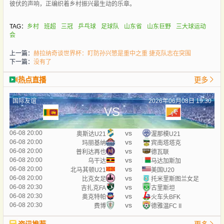
彼伏的声响，正编织着乡村振兴最生动的乐章。
TAG：
乡村
班超
三冠
乒乓球
足球队
山东省
山东巨野
三大球运动
会
上一篇：
赫拉纳奇谈世界杯：盯防孙兴慜是重中之重 捷克队志在突围
下一篇：
没有了
热点直播
更多
国际友谊
2026年06月08日 19:30
VS
vs
06-08 20:00
奥斯达U21
渥那模U21
vs
06-08 20:00
玛丽基纳
宾南塔塔克
vs
06-08 20:00
普利达再也
德瓦联
vs
06-08 20:00
乌干达
马达加斯加
vs
06-08 20:00
北马其顿U21
美国U20
vs
06-08 20:00
比克女足
托米里斯图兰女足
vs
06-08 20:30
吉扎克FA
古里斯坦
vs
06-08 20:30
奥克特帕
火车头BFK
vs
06-08 20:30
费博
德雅温FC II