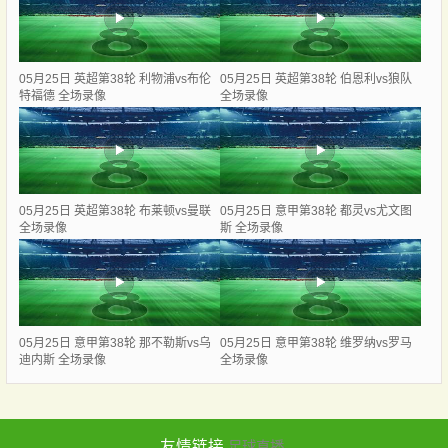
05月25日 英超第38轮 利物浦vs布伦
05月25日 英超第38轮 伯恩利vs狼队
特福德 全场录像
全场录像
05月25日 英超第38轮 布莱顿vs曼联
05月25日 意甲第38轮 都灵vs尤文图
全场录像
斯 全场录像
05月25日 意甲第38轮 那不勒斯vs乌
05月25日 意甲第38轮 维罗纳vs罗马
迪内斯 全场录像
全场录像
友情链接
足球直播